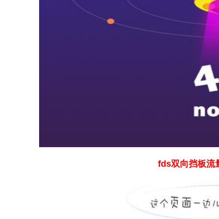
fds双向挡板