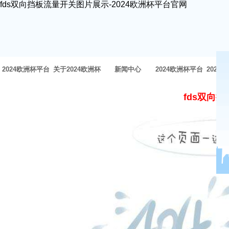
fds双向挡板流量开关图片展示-2024欧洲杯平台官网
2024欧洲杯平台
关于2024欧洲杯
新闻中心
2024欧洲杯平台
2024
官网-2024欧洲杯
2024欧洲杯平台
体育官网
在线留言
官网的产品中心
官网的
fds双向
官网的友情链接
体育官网