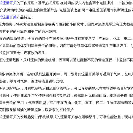
式流量开关
的工作原理：基于热式原理
,
在封闭的探头内包含两个电阻
,
其中一个被加热
介质流动时
,
加热电阻上的热量被带走
.
电阻值被改变
.
两个电阻差值被用作判断流速的
式流量开关
产品特点：
压力损失：特殊方法集成制造使探头可做到很小的尺寸，因而对流体几乎没有压力损
具有更好的可靠性和更广的适用范围。
直通的流动管道：全直通的特性在很多应用场合具有重要意义，在石油、化工、重工
如果流动的流体受到流量开关的阻碍，因而可能导致流体堵塞管道等生产事故发生。
f
线监控而避免生产事故的发生。
宽的流量范围：只对流体的流速敏感，因而可以通过配接不同的管道直径，来监控不
用多种流体介质：在
fgs
系列流量开关中，同一型号的流量开关即可适用于气体，也可
旋钮，即可对气体、液体等流量进行监控。
明直观的指示：具有电源指示和流量状态指示。可以直观的显示当前管道中流量的状
可靠性：使用集成生产的传感部件和控制电路，传感部分无机械运动，驱动部分选用
流量开关的应用
：气液两用型，可用于在石油、化工、重工、轻工、生物工程医药等
切削液及润滑油的断流监测，以及泵的空转保护
式流量开关的发展趋势
:
由于机械形式的流量开关存在活动部件，可靠性能较差，现将