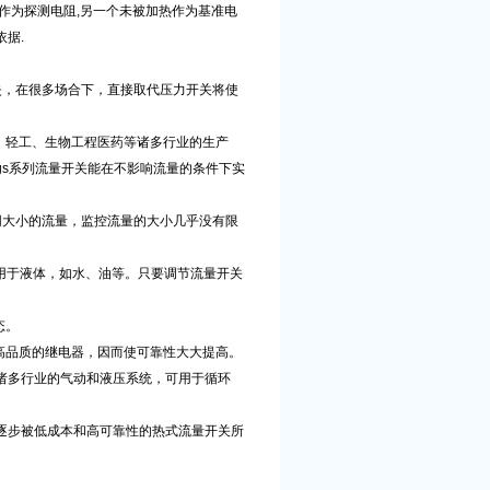
作为探测电阻
,
另一个未被加热作为基准电
依据
.
失，在很多场合下，直接取代压力开关将使
、轻工、生物工程医药等诸多行业的生产
gs
系列流量开关能在不影响流量的条件下实
同大小的流量，监控流量的大小几乎没有限
用于液体，如水、油等。只要调节流量开关
态。
高品质的继电器，因而使可靠性大大提高。
诸多行业的气动和液压系统，可用于循环
逐步被低成本和高可靠性的热式流量开关所