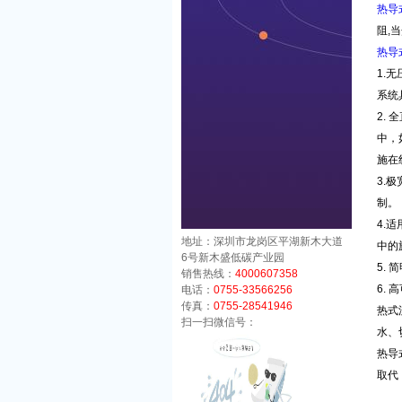
热导
阻
,
当
热导
1.
无
系统
2.
全
中，
施在
3.
极
制。
4.
适
地址：深圳市龙岗区平湖新木大道
中的
6号新木盛低碳产业园
5.
简
销售热线：
4000607358
6.
高
电话：
0755-33566256
传真：
0755-28541946
热式
扫一扫微信号：
水、
热导
取代