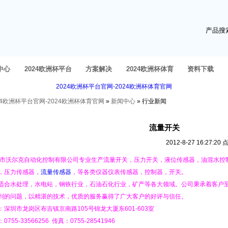
产品搜
中心
2024欧洲杯平台
方案解决
2024欧洲杯体育
资料下载
2024欧洲杯平台官网-2024欧洲杯体育官网
官网的产品中心
官网的人才招聘
24欧洲杯平台官网-2024欧洲杯体育官网
»
新闻中心
» 行业新闻
流量开关
2012-8-27 16:2
市沃尔克自动化控制有限公司专业生产流量开关，压力开关，液位传感器，油混水控
，压力传感器，
流量传感器
，等各类仪器仪表传感器，控制器，开关。
适合水处理，水电站，钢铁行业，石油石化行业，矿产等各大领域。公司秉承着客户
到的问题，以精湛的技术，优质的服务赢得了广大客户的好评与信任。
：深圳市龙岗区布吉镇京南路
105
号锦龙大厦东
601-603
室
：
0755-33566256
传真：
0755-28541946