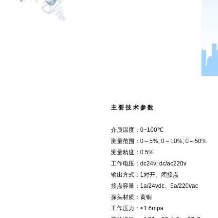
主 要 技 术 参 数
介质温度：0~100℃
测量范围：0～5%; 0～10%; 0～50%
测量精度：0.5%
工作电压：dc24v; dc/ac220v
输出方式：1对开、闭接点
接点容量：1a/24vdc、5a/220vac
探头材质：黄铜
工作压力：≤1.6mpa