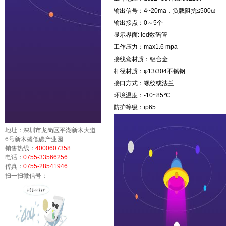
输出信号：4~20ma，负载阻抗≤500ω
输出接点：0～5个
显示界面: led数码管
工作压力：max1.6 mpa
接线盒材质：铝合金
杆径材质：φ13/304不锈钢
接口方式：螺纹或法兰
环境温度：-10~85℃
防护等级：ip65
地址：深圳市龙岗区平湖新木大道
6号新木盛低碳产业园
销售热线：
4000607358
电话：
0755-33566256
传真：
0755-28541946
扫一扫微信号：