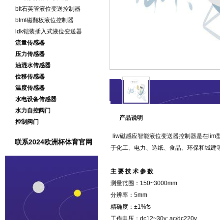
blt石英管液位变送控制器
blmt磁翻板液位控制器
ldk铠装插入式液位变送器
流量传感器
压力传感器
油混水传感器
位移传感器
温度传感器
水电设备传感器
水力自控阀门
产品说明
控制阀门
liw磁感应智能液位变送器控制器是在l
联系2024欧洲杯体育官网
于化工、电力、造纸、食品、环保和城建
主 要 技 术 参 数
测量范围：150~3000mm
分辨率：5mm
精确度：±1%fs
工作电压：dc12~30v; ac/dc220v