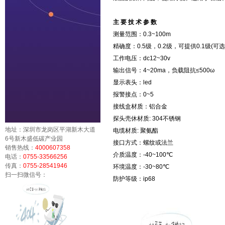
主 要 技 术 参 数
测量范围：0.3~100m
精确度：0.5级，0.2级，可提供0.1级(可选
工作电压：dc12~30v
输出信号：4~20ma，负载阻抗≤500ω
显示表头：led
报警接点：0~5
接线盒材质：铝合金
探头壳休材质: 304不锈钢
地址：深圳市龙岗区平湖新木大道
电缆材质: 聚氨酯
6号新木盛低碳产业园
接口方式：螺纹或法兰
销售热线：
4000607358
介质温度：-40~100℃
电话：
0755-33566256
传真：
0755-28541946
环境温度：-30~80℃
扫一扫微信号：
防护等级：ip68