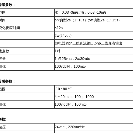
传感参数：
范围
水：0.03~3m/s; 油：0.03~10m/s
时间
on:典型2s（1~13s）;off:典型2s（1~15s）
变化反应时间
≤12s
2w(24vdc)
继电器,npn三线直流输出,pnp三线直流输出
接点数
1对
容量
1a/125vac，2a/30vdc
阻抗
100vdc时，100mω
传感参数：
范围
-10 ~80 ℃
4 ~ 20 ma,pt100, pt1000
阻抗
100v dc时，100mω
参数:
电压
24vdc，220vac/dc