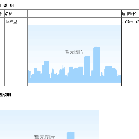
构 说 明
号
名称
适用管径
标准型
dn15~dn2
型说明