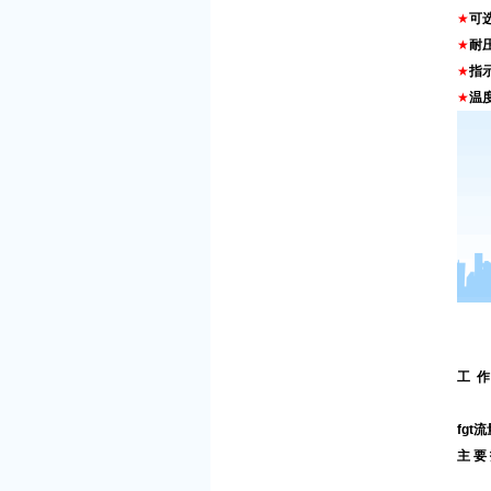
★
可
★
耐压
★
指
★
温
工 作
fg
主 要