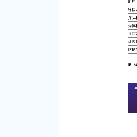
耐压
连接
探头
壳体
接口
环境
防护
接 