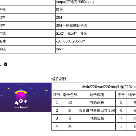
4mpa(可选高压60mpa）
方式
螺纹
材料
304
材料
304不锈钢或铝合金
方式
g1/2"、g1/4"、其它
条件
-10~80℃,≤85%rh
等级
ip67
线 图
端子说明
4vdc/220vac/220vdc供电(220
序号
端子色线
端子说明
序号
端子
1
棕
电源正极
5
2
白
流量继电器输出常闭端
6
3
蓝
电源负极
7
4
粉
8