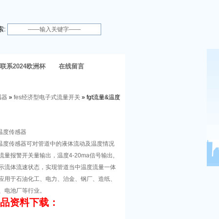
索:
联系2024欧洲杯
在线留言
体育官网
感器
»
fes经济型电子式流量开关
» fgt流量&温度
&温度传感器
量&温度传感器可对管道中的液体流动及温度情况
量报警开关量输出，温度4-20ma信号输出,
时显示流体流速状态，实现管道当中温度流量一体
应用于石油化工、电力、治金、钢厂、造纸、
、电池厂等行业。
产品资料下载：