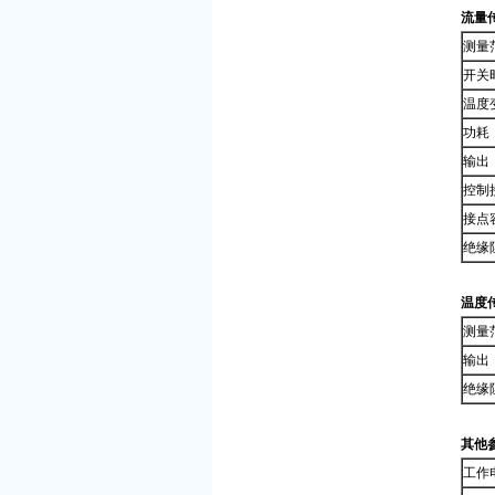
流量
测量
开关
温度
功耗
输出
控制
接点
绝缘
温度
测量
输出
绝缘
其他
工作