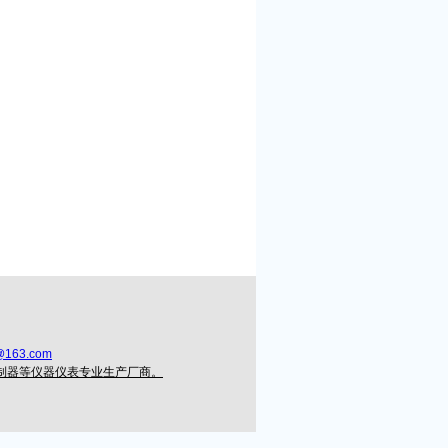
@163.com
制器等仪器仪表专业生产厂商。