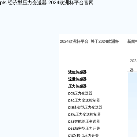
pls 经济型压力变送器-2024欧洲杯平台官网
2024欧洲杯平台
关于2024欧洲杯
新闻
官网-2024欧洲杯
体育官网
20
2024欧洲杯平台官网的产品
器
体育官网
液位传感器
中心
流量传感器
压力传感器
pcs压力变送器
pac压力变送控制器
pls经济型压力变送器
paw压力变送控制器
pas智能差压变送器
pes精密型压力开关
pfs双接点压力开关