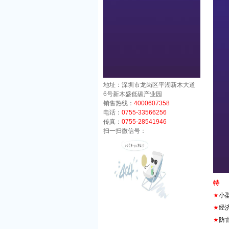
地址：深圳市龙岗区平湖新木大道
6号新木盛低碳产业园
销售热线：
4000607358
电话：
0755-33566256
传真：
0755-28541946
扫一扫微信号：
特
★
小
★
经
★
防