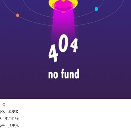
 点
型化、易安装
济、实用性强
雷击、抗干扰