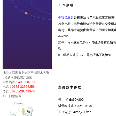
工 作 原 理
电磁流量计
是根据法拉弟电磁感应定律设
检测电极，当导电液体沿测量管在交变磁
电势，此感应电势由测量管上的两个检测电
e=kbvd
式中： e－感应电势,k－与磁场分布及轴
数，
b－磁感应强度，v－导电液体平均流速。
地址：深圳市龙岗区平湖新木大道
6号新木盛低碳产业园
销售热线：
4000607358
电话：
0755-33566256
主 要 技 术 参 数
传真：
0755-28541946
扫一扫微信号：
管 径:dn10~800
满量程流速：0.5~10m/s
工作电源:24vdc,220vac