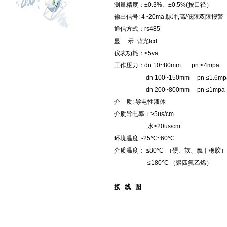
测量精度：±0.3%、±0.5%(按口径）
输出信号: 4~20ma,脉冲,高/低限双限报警
通信方式：rs485
显 示: 背光lcd
仪表功耗：≤5va
工作压力：dn 10~80mm pn ≤4mpa
dn 100~150mm pn ≤1.6mp
dn 200~800mm pn ≤1mpa
介 质: 导电性液体
介质导电率：>5us/cm
水≥20us/cm
环境温度: -25℃~60℃
介质温度： ≤80℃ （硬、软、氯丁橡胶）
≤180℃ （聚四氟乙烯）
接 线 图