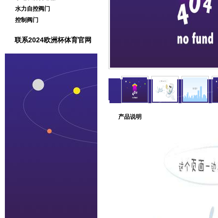
水力自控阀门
控制阀门
联系2024欧洲杯体育官网
产品说明