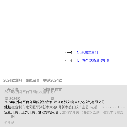
上一个：
fec电磁流量计
下一个：
fgh 热导式流量控制器
2024欧洲杯
在线留言
联系2024欧
平台官
洲杯体育官
2024欧洲杯平台官网的友情链接：
网-2024欧
网
2024欧洲杯平台官网的版权所有 深圳市沃尔克自动化控制有限公司
地址：
深圳市龙岗区平湖新木大道6号新木盛低碳产业园
电话：0755-28511682 传
洲杯体育官
流量开关
，
压力开关
，
油混水控制器
，
油混水开关
，
油混水监测
，
油混水传感器
，
网
分享到：