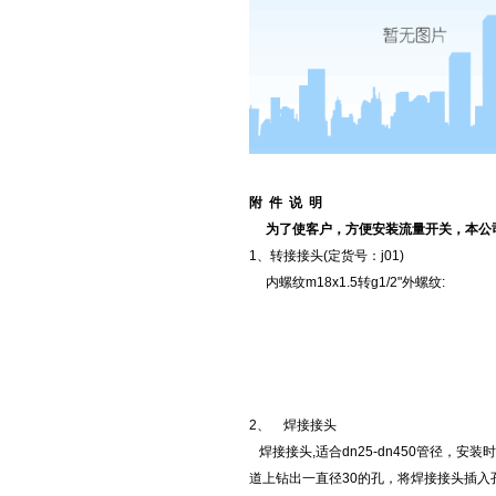
附 件 说 明
为了使客户，方便安装流量开关，本公
1、转接接头(定货号：j01)
内螺纹m18x1.5转g1/2"外螺纹:
2、 焊接接头
焊接接头,适合dn25-dn450管径，安装
道上钻出一直径30的孔，将焊接接头插入