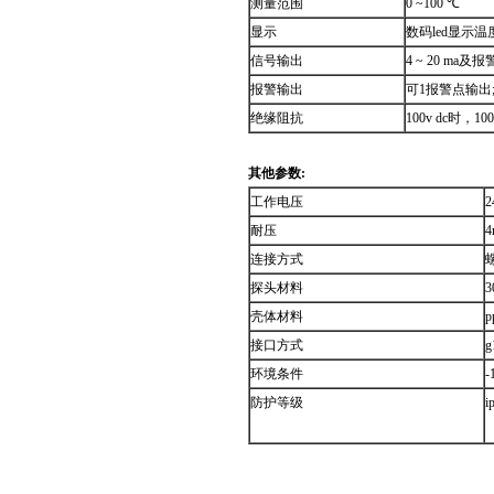
测量范围
0 ~100 ℃
显示
数码led显示温
信号输出
4 ~ 20 ma及
报警输出
可1报警点输出;接点
绝缘阻抗
100v dc时，10
其他参数:
工作电压
2
耐压
4
连接方式
探头材料
3
壳体材料
p
接口方式
g
环境条件
-
防护等级
i