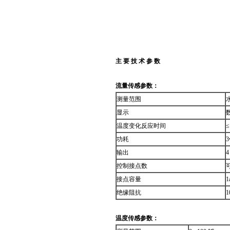
主 要 技 术 参 数
流量传感参数：
测量范围
水
显示
温度变化反应时间
≤
功耗
3
输出
4
控制接点数
可
接点容量
1
绝缘阻抗
1
温度传感参数：