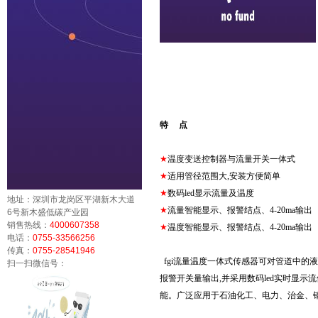
特 点
★
温度变送控制器与流量开关一体式
★
适用管径范围大,安装方便简单
★
数码led显示流量及温度
地址：深圳市龙岗区平湖新木大道
★
流量智能显示、报警结点、4-20ma输出
6号新木盛低碳产业园
销售热线：
4000607358
★
温度智能显示、报警结点、4-20ma输出
电话：
0755-33566256
传真：
0755-28541946
fgi流量温度一体式传感器可对管道中的液
扫一扫微信号：
报警开关量输出,并采用数码led实时显
能。广泛应用于石油化工、电力、治金、