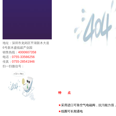
地址：深圳市龙岗区平湖新木大道
6号新木盛低碳产业园
销售热线：
4000607358
电话：
0755-33566256
传真：
0755-28541946
扫一扫微信号：
特 点
★
采用进口可靠空气电磁阀，抗污能力强
★
线圈可长期通电