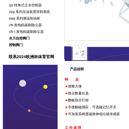
zjs 转角式主令控制器
zpg 系列压油装置控制系统
swg 系列测温制动柜
cfs 发电机碳刷除尘器
cfs-i 发电机碳刷除尘器
水力自控阀门
控制阀门
联系2024欧洲杯体育官网
产品说明
特 点
★
调整方便
★
接点数量任选
★
翻板指示行程
★
非接触磁感应，可选磁记忆开关
★
可加装高精度磁致伸缩位移传感器
工 作 原 理