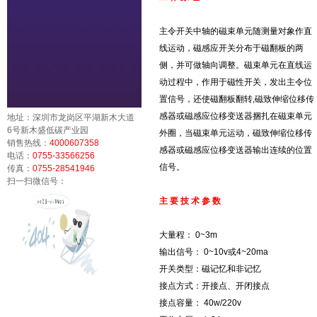
主令开关中轴的磁束单元随测量对象作直
线运动，磁感应开关分布于磁翻板的两
侧，并可做轴向调整。磁束单元在直线运
动过程中，作用于磁性开关，发出主令位
置信号，还使磁翻板翻转,磁致伸缩位移传
感器或磁感应位移变送器捆扎在磁束单元
地址：深圳市龙岗区平湖新木大道
6号新木盛低碳产业园
外圈，当磁束单元运动，磁致伸缩位移传
销售热线：
4000607358
感器或磁感应位移变送器输出连续的位置
电话：
0755-33566256
信号。
传真：
0755-28541946
扫一扫微信号：
主 要 技 术 参 数
大量程： 0~3m
输出信号： 0~10v或4~20ma
开关类型：磁记忆和非记忆
接点方式：开接点、开闭接点
接点容量： 40w/220v