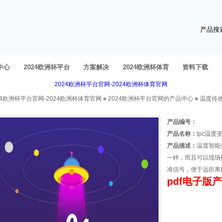
产品搜
中心
2024欧洲杯平台
方案解决
2024欧洲杯体育
资料下载
2024欧洲杯平台官网-2024欧洲杯体育官网
官网的产品中心
官网的人才招聘
24欧洲杯平台官网-2024欧洲杯体育官网
»
2024欧洲杯平台官网的产品中心
»
温度传
产品编号：
产品名称：
tpc温度
产品描述：
温度智能
一样，而且可以现场指
准信号，便于远距离
pdf电子版