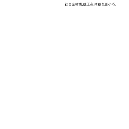
钛合金材质,耐压高,体积也更小巧。