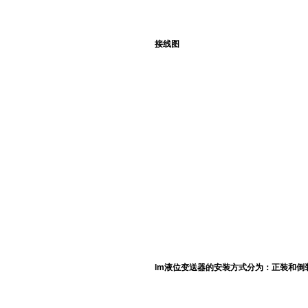
接线图
lm液位变送器的安装方式分为：正装和倒