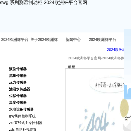
swg 系列测温制动柜-2024欧洲杯平台官网
2024欧洲杯平台
关于2024欧洲杯
新闻中心
2024欧洲杯平台
方
2024欧洲杯平
官网-2024欧洲杯
体育官网
官网的产品中心
2024欧洲杯平台官网-2024欧洲杯体育
2024欧洲杯平台官网的产品
动柜
体育官网
液位传感器
中心
流量传感器
压力传感器
油混水传感器
位移传感器
温度传感器
水电设备传感器
gsy风闸控制系统
zxs直线式主令控制器
zds 自动补气装置