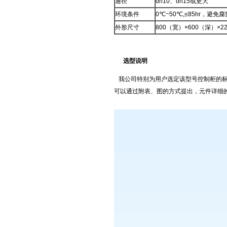
通径
dn10、dn15或更大
环境条件
0℃~50℃,≤85hr，避免
外形尺寸
800（宽）×600（深）×2
选型说明
我公司特别为用户选定该型号控制柜的标
可以通过附表、图的方式提出，元件详细