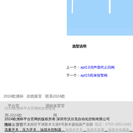
选型说明
上一个：
apt13消声缓闭止回阀
下一个：
apt15雨淋报警阀
2024欧洲杯
在线留言
联系2024欧
平台官
洲杯体育官
2024欧洲杯平台官网的友情链接：
网-2024欧
网
2024欧洲杯平台官网的版权所有 深圳市沃尔克自动化控制有限公司
地址：
深圳市龙岗区平湖新木大道6号新木盛低碳产业园
电话：0755-28511682 传
洲杯体育官
流量开关
，
压力开关
，
油混水控制器
，
油混水开关
，
油混水监测
，
油混水传感器
，