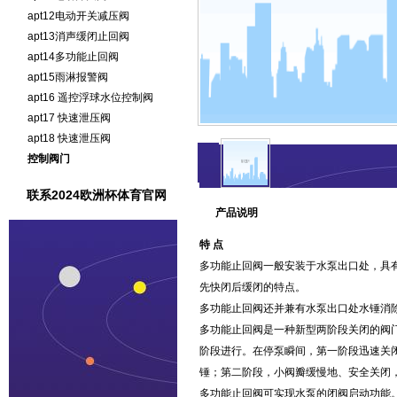
apt12电动开关减压阀
apt13消声缓闭止回阀
apt14多功能止回阀
apt15雨淋报警阀
apt16 遥控浮球水位控制阀
apt17 快速泄压阀
apt18 快速泄压阀
控制阀门
联系2024欧洲杯体育官网
产品说明
特 点
多功能止回阀一般安装于水泵出口处，具
先快闭后缓闭的特点。
多功能止回阀还并兼有水泵出口处水锤消
多功能止回阀是一种新型两阶段关闭的阀
阶段进行。在停泵瞬间，第一阶段迅速关
锤；第二阶段，小阀瓣缓慢地、安全关闭
多功能止回阀可实现水泵的闭阀启动功能