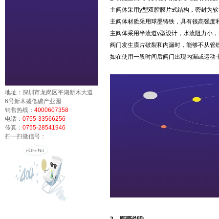
主阀体采用y型双腔膜片式结构，密封为
主阀体材质采用球墨铸铁，具有很高强度
主阀体采用半流道y型设计，水流阻力小，
阀门发生膜片破裂和内漏时，能够不从管
如在使用一段时间后阀门出现内漏或运动
地址：深圳市龙岗区平湖新木大道
6号新木盛低碳产业园
销售热线：
4000607358
电话：
0755-33566256
传真：
0755-28541946
扫一扫微信号：