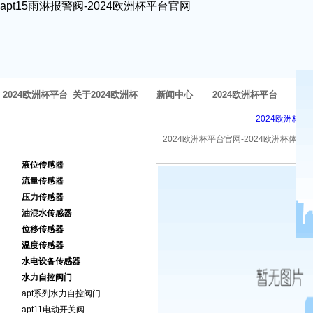
apt15雨淋报警阀-2024欧洲杯平台官网
2024欧洲杯平台
关于2024欧洲杯
新闻中心
2024欧洲杯平台
方
2024欧洲杯平
官网-2024欧洲杯
体育官网
官网的产品中心
2024欧洲杯平台官网-2024欧洲杯体育
2024欧洲杯平台官网的产品
体育官网
液位传感器
中心
流量传感器
压力传感器
油混水传感器
位移传感器
温度传感器
水电设备传感器
水力自控阀门
apt系列水力自控阀门
apt11电动开关阀