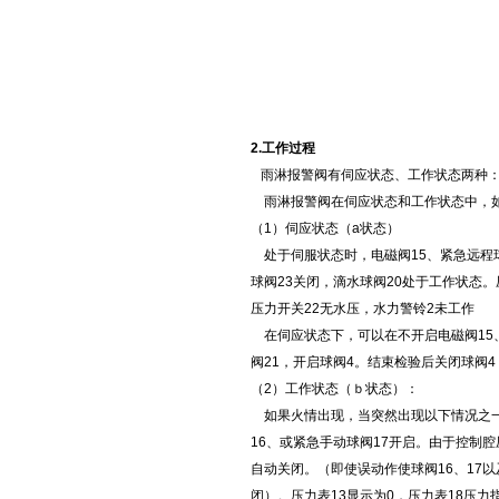
2.工作过程
雨淋报警阀有伺应状态、工作状态两种：
雨淋报警阀在伺应状态和工作状态中，如图
（1）伺应状态（a状态）
处于伺服状态时，电磁阀15、紧急远程球
球阀23关闭，滴水球阀20处于工作状态。
压力开关22无水压，水力警铃2未工作
在伺应状态下，可以在不开启电磁阀15、
阀21，开启球阀4。结束检验后关闭球阀4
（2）工作状态（ｂ状态）：
如果火情出现，当突然出现以下情况之一
16、或紧急手动球阀17开启。由于控制
自动关闭。（即使误动作使球阀16、17
闭）。压力表13显示为0，压力表18压