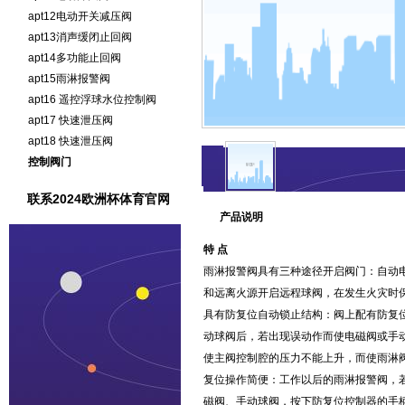
apt12电动开关减压阀
apt13消声缓闭止回阀
apt14多功能止回阀
apt15雨淋报警阀
apt16 遥控浮球水位控制阀
apt17 快速泄压阀
apt18 快速泄压阀
控制阀门
联系2024欧洲杯体育官网
产品说明
特 点
雨淋报警阀具有三种途径开启阀门：自动
和远离火源开启远程球阀，在发生火灾时
具有防复位自动锁止结构：阀上配有防复
动球阀后，若出现误动作而使电磁阀或手
使主阀控制腔的压力不能上升，而使雨淋
复位操作简便：工作以后的雨淋报警阀，
磁阀、手动球阀，按下防复位控制器的手