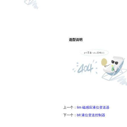
选型说明
上一个：
lim 磁感应液位变送器
下一个：
blt 液位变送控制器