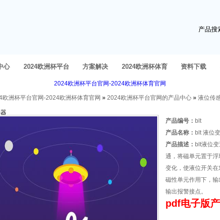
产品搜
中心
2024欧洲杯平台
方案解决
2024欧洲杯体育
资料下载
2024欧洲杯平台官网-2024欧洲杯体育官网
官网的产品中心
官网的人才招聘
24欧洲杯平台官网-2024欧洲杯体育官网
»
2024欧洲杯平台官网的产品中心
»
液位传
制器
产品编号：
blt
产品名称：
blt 液
产品描述：
blt液
通，将磁单元置于浮
变化，使液位开关在
磁性单元作用下，输
输出报警接点。
pdf电子版