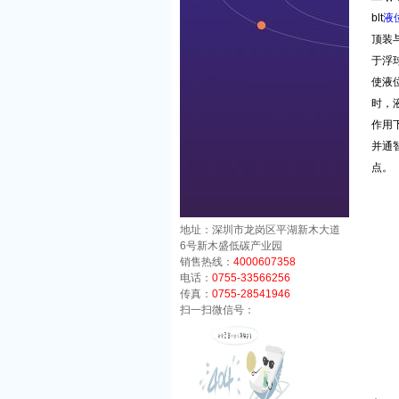
blt
液
顶装
于浮
使液
时，
作用
并通
点。
地址：深圳市龙岗区平湖新木大道
6号新木盛低碳产业园
销售热线：
4000607358
电话：
0755-33566256
传真：
0755-28541946
扫一扫微信号：