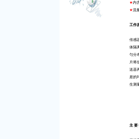
★
内
★
流
工作
传感
体隔
匀分
片将
送器
差的
生测
主 要