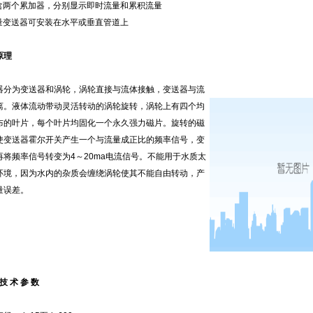
含两个累加器，分别显示即时流量和累积流量
量变送器可安装在水平或垂直管道上
原理
器分为变送器和涡轮，涡轮直接与流体接触，变送器与流
离。液体流动带动灵活转动的涡轮旋转，涡轮上有四个均
布的叶片，每个叶片均固化一个永久强力磁片。旋转的磁
使变送器霍尔开关产生一个与流量成正比的频率信号，变
再将频率信号转变为4～20ma电流信号。不能用于水质太
环境，因为水内的杂质会缠绕涡轮使其不能自由转动，产
量误差。
 技 术 参 数