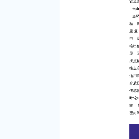
管道直
当d
当6
精 
重 复
电 源
输出信
显 示
接点
接点容量
适用
介质压
传感
叶轮材
转 
密封等