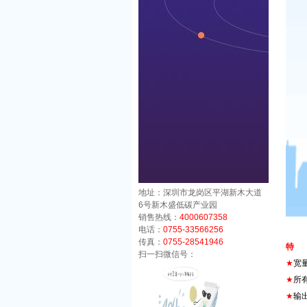
地址：深圳市龙岗区平湖新木大道
6号新木盛低碳产业园
销售热线：
4000607358
电话：
0755-33566256
传真：
0755-28541946
特
扫一扫微信号：
★
宽量
★
所
★
输