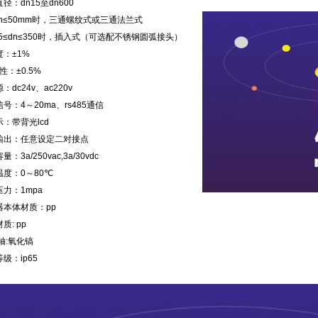
径：dn15至dn600
n≤50mm时，三通螺纹式或三通法兰式
5≤dn≤350时，插入式（可选配不锈钢圆弧接头）
度：±1%
 性：±0.5%
：dc24v、ac220v
号：4～20ma、rs485通信
：带背光lcd
输出：任意设定二对接点
：3a/250vac,3a/30vdc
温度：0～80℃
力：1mpa
器本体材质：pp
质: pp
轴:氧化镐
级：ip65