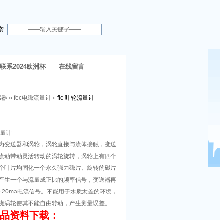
索:
联系2024欧洲杯
在线留言
体育官网
感器
»
fec电磁流量计
» fic 叶轮流量计
流量计
为变送器和涡轮，涡轮直接与流体接触，变送
流动带动灵活转动的涡轮旋转，涡轮上有四个
个叶片均固化一个永久强力磁片。旋转的磁片
产生一个与流量成正比的频率信号，变送器再
～20ma电流信号。不能用于水质太差的环境，
绕涡轮使其不能自由转动，产生测量误差。
产品资料下载：