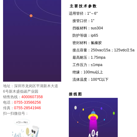
主 要 技 术 参 数
适用管径：1"～6"
接管口径：1"
挡板材料：sus304
防护等级：ip65
密封材料：氟橡胶
接点容量：250vac/15a；125vdc/2.5a
最高耐压：1.75mpa
工作压力：≤1mpa
绝缘：100mω以上
流体温度：100℃以下
地址：深圳市龙岗区平湖新木大道
6号新木盛低碳产业园
接 线 图
销售热线：
4000607358
电话：
0755-33566256
传真：
0755-28541946
扫一扫微信号：