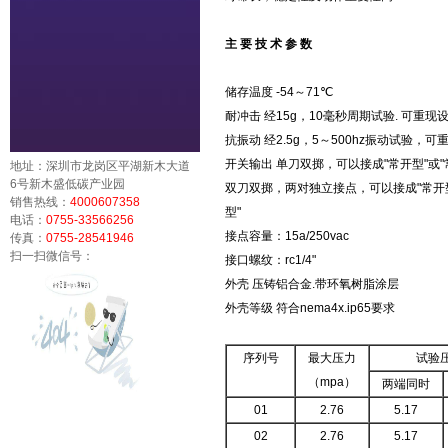
主 要 技 术 参 数
储存温度 -54～71℃
耐冲击 经15g，10毫秒周期试验. 可重现
抗振动 经2.5g，5～500hz振动试验，
开关输出 单刀双掷，可以接成"常开型"或"
地址：深圳市龙岗区平湖新木大道
6号新木盛低碳产业园
双刀双掷，两对独立接点，可以接成"常开型
销售热线：
4000607358
型"
电话：
0755-33566256
接点容量：15a/250vac
传真：
0755-28541946
扫一扫微信号：
接口螺纹：rc1/4"
外壳 压铸铝合金.带环氧树脂涂层
外壳等级 符合nema4x.ip65要求
序列号
最大压力
试验压
（mpa）
两端同时
01
2.76
5.17
02
2.76
5.17