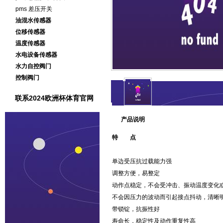
pms 差压开关
油混水传感器
位移传感器
温度传感器
水电设备传感器
水力自控阀门
控制阀门
联系2024欧洲杯体育官网
产品说明
特 点
单边受压抗过载能力强
调整方便，易整定
动作点稳定，不会受冲击、振动温度变化
不会因压力的波动而引起接点抖动，清晰
带锁锭，抗振性好
寿命长，稳定性及动作重复性高