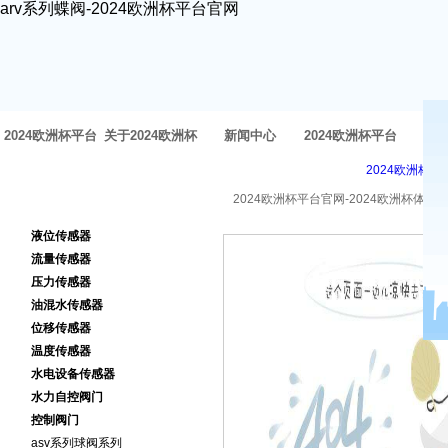
arv系列蝶阀-2024欧洲杯平台官网
2024欧洲杯平台
关于2024欧洲杯
新闻中心
2024欧洲杯平台
方
2024欧洲杯平
官网-2024欧洲杯
体育官网
官网的产品中心
2024欧洲杯平台官网-2024欧洲杯体育
2024欧洲杯平台官网的产品
体育官网
液位传感器
中心
流量传感器
压力传感器
油混水传感器
位移传感器
温度传感器
水电设备传感器
水力自控阀门
控制阀门
asv系列球阀系列