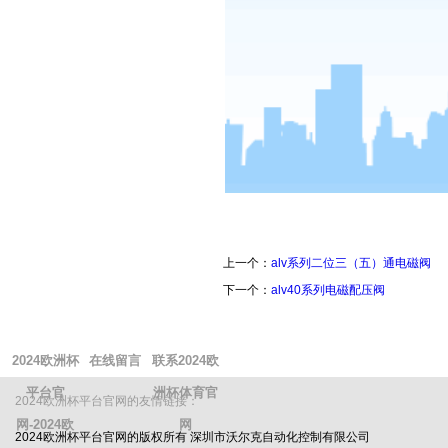
上一个：
alv系列二位三（五）通电磁阀
下一个：
alv40系列电磁配压阀
2024欧洲杯
在线留言
联系2024欧
平台官
洲杯体育官
2024欧洲杯平台官网的友情链接：
网-2024欧
网
2024欧洲杯平台官网的版权所有 深圳市沃尔克自动化控制有限公司