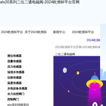
alv20系列二位二通电磁阀-2024欧洲杯平台官网
2024欧洲杯平台
关于2024欧洲杯
新闻中心
2024欧洲杯平台
方
2024欧洲杯平
官网-2024欧洲杯
体育官网
官网的产品中心
2024欧洲杯平台官网-2024欧洲杯体育
2024欧洲杯平台官网的产品
二位二通电磁阀
体育官网
液位传感器
中心
流量传感器
压力传感器
油混水传感器
位移传感器
温度传感器
水电设备传感器
水力自控阀门
控制阀门
asv系列球阀系列