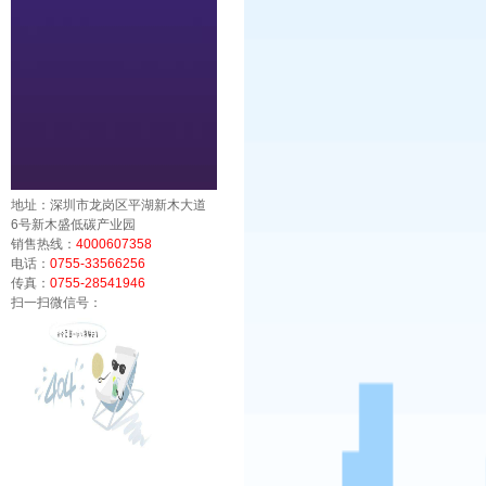
地址：深圳市龙岗区平湖新木大道
6号新木盛低碳产业园
销售热线：
4000607358
电话：
0755-33566256
传真：
0755-28541946
扫一扫微信号：