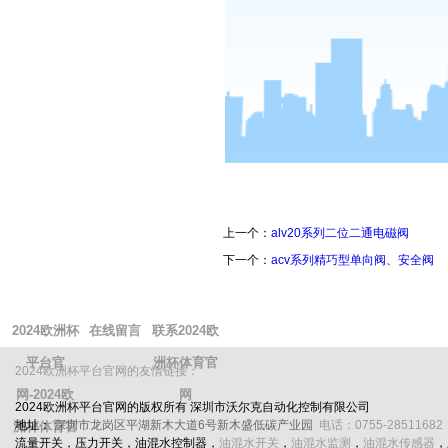
上一个：
alv20系列二位二通电磁阀
下一个：
acv系列精巧型单向阀、安全阀
2024欧洲杯
在线留言
联系2024欧
平台官
洲杯体育官
2024欧洲杯平台官网的友情链接：
网-2024欧
网
2024欧洲杯平台官网的版权所有 深圳市沃尔克自动化控制有限公司
地址：
深圳市龙岗区平湖新木大道6号新木盛低碳产业园
电话：0755-28511682 传
洲杯体育官
流量开关
，
压力开关
，
油混水控制器
，
油混水开关
，
油混水监测
，
油混水传感器
，