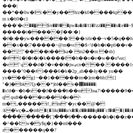
���|
��*��0w�lc��y��9zz�k0����kp��
m x�b9�c}
���'�c���̳i$/e��9��pw�a�d�/t1�ĭ\zz��j��x�:e��~$��ۋ�{
�����i�����ӳ��:�}
�f�;��yw������3��/x6r��~v�5�q��h&n
��x��|7�����>@m�vc�$<'d�h�i�p6��v��
�� ; "����t��ka� m2��m �sb}
�#{�l�t�|�k����f�h��o�e�w��u߆uc|
�e`ʮ��d�7�v��l�jwޒcn���.����1s|!
����"0��#i���6�k�2p_ah��4y�� yu��
yx���g{~��}�����im�]em�hh{{]
"�]�bk?ξy��*)bl��e�΃�����|
�x!d�~�b�s��f���݁�h��mbѩ7\�����9
q qsdt����m��d�e�^
m�;,�����t!_im"�yc��@�
:k�̑wç�ܚ�mb�{�3ik(���u/x�f�;d��t���q���`cf�t��{��z����lw�9�'p1>o4վ�
���������[`]���6��v�����h�(��z�
�^��էw�y$ҕ�}��ml���
z������q��?