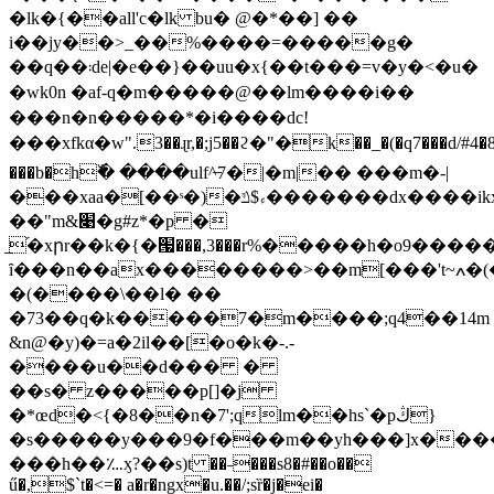
�lk�{��all'c�lk bu� @�*��] ��
i��jy��>_��%����=�����g�
��q
��܃de|�e��}��uu�x{��t���=v�y�<�u�
�wk0n �af-q�m�����@��lm����
i��
���n�n�����*�i����d c!
���xfkα�w".3��ɻr,�;j5��ϩ�"�k��_�(�q7���d/#4�8
���b�h߰� ����ulf^̶7�|�m|�� ���m�-|
���xaa�[��ˢ�)�ء$ݿ�������dx����ikx�&4u�՜���e�t%;.r�]8f{wrʋj��⦀}
��"m&׉�g#z*�p �
̲֝�xրr��k�{�՗���,3���r%�����h�o9�����
ȋ���n��ax��������>��m[���'t~ߍ�(��t�4�c�w����`bq
�(����\��l� ��
�73��q�k�����7�m����;q4��14m
&n@�y)�=a�2il��[�o�k�-.-
����u��d��� �
��s� z�����p[]�j
�*œd�<{�8��n�7';qlm��hs`�pڭ}
�s�����y���9�f���m��yh���]x����
���h��؊ӽ?��s)t ��˗���s8�#��o��
ű�,$`t�<=� a�r�ngx�u.��/;sȑ�j�ei�