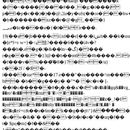
�h�|×!�����*�tъkɋ8 �������k
�(�<����j�� �#��_�g:�i���j
ҏ�5�p�c��)�)��@ݣu�y�ufs(��oɩ�)��hw�
�b�������xz��r�@�g_���}
؄�kr��̴��a�{�l� ke���.
{9(��a�jb����ci{zd��e[��:�iشh�.��k�usr�xmeo�so�d�sڦ3}
�[e*l=v w=}�<ޱ惗?����6���|4v�?
���ħ�,e�g�:̛�&��ln~�گ}� f���
r�g���.*�}3@��b��m6�#h����.3)
�f���v�%|���͝�8�}7�l>v�/a}
c��2f / �$7�-
i����iue*���17.e���"�ea����^m���
bi� �h��g���y� �"*� �c�v� [-
��l�ԍ������#�ݸ�,��ѧ'�d"u�v�k�ŝ�gq&��vg_1��ba�(�0�]�f��
��m^�e���zɯ� '�\>� ���i��-
��������)�zg��|1!��p�~@-" ��צ�_!�f/
�pn ]�ah�c��b��tdiy'��r������ �o�m�?�,��^ �
��q�zѷ=c&��s�6m�)k��g��ր\"}&����l�
�o�w�&�`� ���v�9t�r�e�"��uq�f��
t� $pц�m}�f�
�&��
1a�n"������ɖ�k��>�;8ְ���c��-