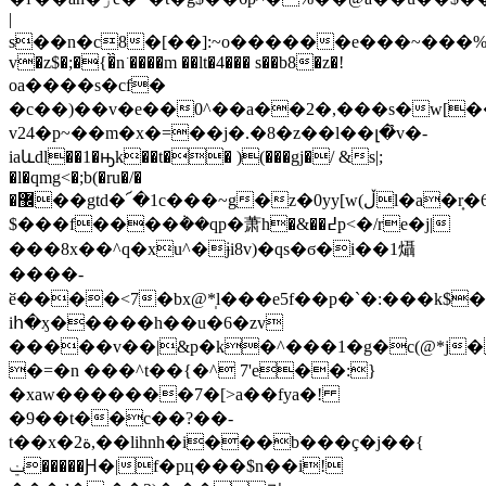
|
s��n�c8�[��]:~o������e���~���%��$
v�z$�;�{�̏n͘ ����m ��lt�4��� s��b8�z�!
οa����s�cf�
�c��)��v�e��0^��a��2�,���s�w[�
v24�p~��m�x�=��j�.�8�z��l��լ�̉v�-
iaևdl��1�ԣk��t�� )(���gj�/ &s|;
�l�qmg<�;b(�ru�/�
�޼��gtd�՜�1c���~g�z�0yy[w(ڵl�a�r͎�6���c��Ԭy;��}*�
$���f����݃��qp�萧h�&��߄p<�/re�j|
���8x��^q�xu^�ɉi8v)�qs�ϭ�i��1㸎
����-
ӗ����<7�bx@*̩l���e5f��p�`�:���k$
iհ�ӽ�����h��u�6�zv
�����v��|&p�k�^���1�g�c(@*j�
�=�n ���^t��{�^ 7'e��:}
�xaw�������7�[>a��fya�!
�9��t��c��?��-
t��x�2ة,��lihnh�i���b���ç�ј��{
ݔ�����Ԩ�|f�pц���$n��i!