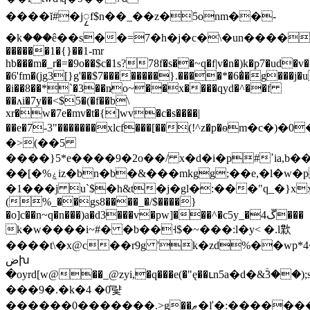
����ĭ#�jၠf$n��_��z�5onm��-
�kަ���ê��s��=7�h�j�c�\�un����ep�`0�ח9� u(��>�9�y�k����2��t٠�~ 
������1�{}��1-mr
hb���m�_r�=�9o��$c�1s?78f�s��~q�f|v�n�)k�p7�ud�v�
�6'fm�(jg3[}g'��$7��������}.����*�6�̓�g���j�
�i��8��*`�3��n̷o~��x����qyd�^��f
��ʌi�7y��<$5�(�f��b\
xr�w�7e�mv�t�{]wv�c�s����|
��e�7-3"�������xlcf���[��(!^z�p�ѳm�c�)�
�>(��5
����}5*e����9�2o��/ x�d�i�p#ߴia,b��ˎ��r��c�x��w�m'|
��[�%ۼiz�bn�b�&���mkgg;��e,�l�w�p�g/
�1���j u`$�h&t�j�gl�:���"q_�}x
(%_��gs8����_�/$����}
�o]c��n~q�n���)a�d3���v�pw]���^�c5y_�4ڱ���
k�w����i~#� �b��˧$�~���:l�y< �.l㱉
����t\�x@c��r9g 'k�zd%��wp*
ضխ
�oyrd[w@��_@zyi,�q���e(�"ę��ւn5a�d�&ۚ3�
���9�.�k�4 �0̎럋
������0�������.>g��ޠ�ľ�:�������