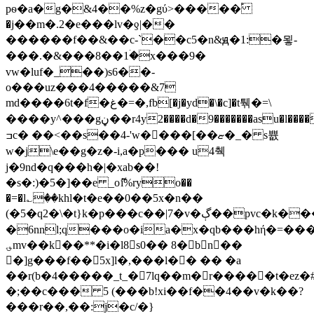
pѳ�a�g�&4��%z�gύ>�����֠
�j��m�.2�e���lv�ƍ|��
������f��&��c-`��c5�n&ԭ�1:�묗-
���.�&���8��1ۛ�x���9�
vw�luf�_��)s6��-
o���uz���4�����&7
md����6t�f�غ�=�,fb[�j�yd�\�c]�t퉦�=\
����y^���gڼ��r4y2����d�9�������asu�l����"���l�so�r�ϫ���`&�f (|
ߏc� ��<��s��4-'w����[��ޏ�_� s쁎
w�j\e��g�z�-i,a�p��� u4췍
j�9nd�q���h�|�xab��!
�s�:)�5�]��e _oޮi%ryo��
�=�l؎��khl�t�e��0��5x�n��
(�5�q2�\�t}k�p���c��|7�v�ڳ��pvc�k����'�h�\�wz��c�
�6nnl;q���o�ia�x�qb���hή�=��
؈mv��k��**�i�l8s0�� 8�bn��
�]g���f��5x]l�,���l�� �� �a
��r(b�4�����_t_�7lq��m�r�����t�ez�#ʂ�
�;��c��� 5 (���b!xi��f��4��v�k��?
���r��,��:j�c/�}