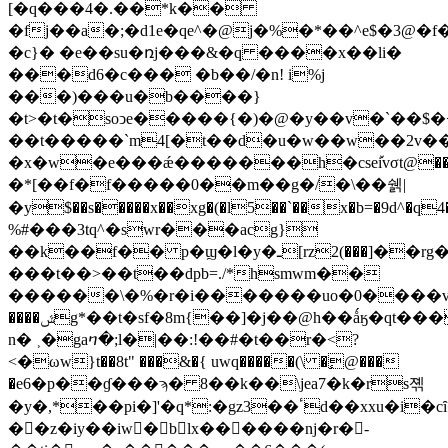
[�q���4�.��*k��
�fj��a�;�d1e�qe^�@j�%�*��^e$�3@�f�
�c}� �e��su�ռj���&�q ����x��li�
���d6�c��� �b��/�n! i%j
���)���u�b����}
�t>�t�soͻe�����{�)�@�y��v�`��$�<�
��t�����`m4[�t��d�u�w��w��2v��
�x�w�e���ǽ�������h�cseٚivσt@��1�
�*[��f�f�����0��m��g�/�\��쉙|
�y$��s�����x��xg�(�l5��`��x�b=�9d^�q
%#���3tq^�swr���acg}
��k��f�� p�ϣ�l�y�ـ[rz2(���]��rg��1l�ظ��k)ynk��;��$���j���s_zg���0��l���}5�duon*0�)�{y�}
���t��>��t��dpb=./*hsmwm��
������\�%�r�i�������uo�0����v
����ݜg*��t�sf�8m{��]�j��@h��ǻӄ�qt����
n� ˲�gaⴈ�;l�|��:!��#�t��r�<?
<�ωw}t��8t" ���&�{ uwq�����(\ �ٕ@���
�e6�p��ɠ���ϡ� 8��k��\jea7�k�rs졖
�y�,*��pi�]'�q*:�gz3��ٴd��xxu�i�cȋ�[`ϐ�����c������7��d��e1i�$z����
��z�iy��iw�blx������ǌ�r�-