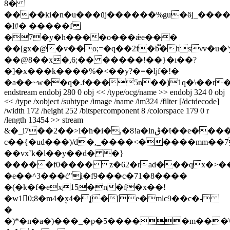
8�
����ki�n�u���ŭj������%gu�ӫj_����
�l#� �����f
�7�y�h����o���ǽe���
��[gx�@�v��o;=�q��2f�b֟�hsνv�u�
��@8��x�,6;�� �����!��}�ı��?
�]�x���k����%�<��y?�=�ljf�!�
�a��~w��q�.f���5n��)1q�\��r�
endstream endobj 280 0 obj << /type/ocg/name
>> endobj 324 0 obj
<< /type /xobject /subtype /image /name /im324 /filter [/dctdecode]
/width 172 /height 252 /bitspercomponent 8 /colorspace 179 0 r
/length 13454 >> stream
&�_i7��2��>i�h�i�,�8!a�lnڨ�ϊ��e����(������s���=*����ܱ5et��f�)z��v{�m��.t-
c��{�ud���)/d�,_����<�����mm��7
��vx`k�l��y��d� �}
�����f0���� z�62�rad���qx�˃��
�e��^3���ċ"i�f9���c�71�8����
�(�k�f�ex15�n�f�x��!
�w10;8�m4�۪x4�ʆ�[e�mlc9��c�-
�
�)*�n�a�)���_�p�5�����m���\