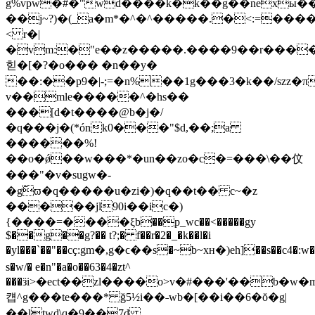
g%vpw�#�"wd����k�k��g��nexы
��j~?)�(_a�m*�^�^�����.�˂:=����
< r�|
�vm:�"e��z�����.����9��r���
힏�[�?�o��� �n��y�
��:��p9�|-;=�n%��1g���3�k��/szz�π
v��mle�����^�hs��
���[d�t����@b�j�/
�q���j�(*ónk0���"$d,��;a
������%!
��o�ǿ��w���*�un��zo�c�=���\��伩
���"�v�sugw�-
�gٓϖ�q�����u�zi�)�q��t�� c~�z
�����jl90i��ic�)
{����=����ξb��p_wc��<�����gy
$��g��g?�� t?;� f��r�2�_�k��l�i
�yl���`��"��cҫ:gm�,g�ϲ��s�~b~xн�)eh]��s��c4�:w
s�w/� e�n"�a�o��63�4�zt^
���ӟi>�ect��zl����o>v�#�
��'��b�w�mb
컙^g���te���* ğ5½i��˗wb�[��i��6�ŏ�g|
��ltwd\q�9��7d