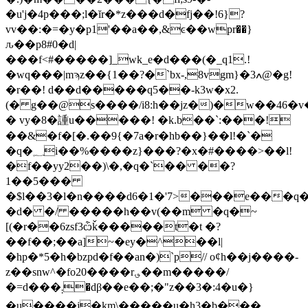
�u'j�4p���;l�ĭr�*z���d�fj��!6}?
vv��:�=�y�p1'��a��,&ͼ��wpr��}
ԉ��p8#0�d|
���f<#�����]_wk_e�d���(�_q1.!
�wq���|mϡz��{1��?�`bx-,8vgm}�3ߍ@�g!
�r��! d��d�����q5��-k3w�x2.
(� g��@s����/i8:h��jz�)�w��46�v�
� vy�8�諥u�����! �k.b��`:���!
��&�f�[�.��9{�7a�r�hb��}��l!�`�
�q�؁i��%����z}���?�x�#����>��l!
�f��yy2��)\�,�q�`�� ��?
1��5���
�$l��3�l�n����d6�1�'7>���e���q��|d�3n�q�ה��hzx��ѷ
�d� �/ �����h��v(��m �q�~
[(�r��6zsf3ѽǩ�����t�t �?
��f��;��a]~�ey�^��l|
�hp�*5�h�bzpd�f��an�)`p// oȼh��j����-
z��snw^�fo20����r؈��m�����/
�=d���܄�dβ��e��;�"z��3�:4�u�}
�u����j�km\�����u�h3�b���