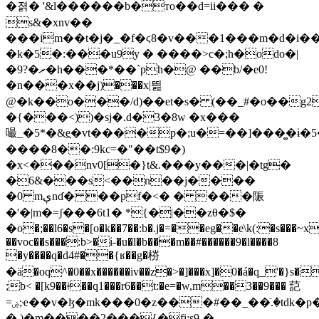
�졁� '&l������b�тo��d=ii��� �
s&�xnv��
���im��t�j�_�f�ϛ8�v���1���m�d�i��
�k�5�:���u9y � ����>c�;h�odo�|
�9?�ރ�h���*��`ph�@ ��b/�e0!
�n���x��j)���x|띒
@�k��o���/d)��et�s� (��_#�o��g2
�{���<))�sj�.d�3�8w �x���
嘬_�5*�&͢e�vt����p�;u�=��]���͚�ɨ�
����8��:9kc=�"��t$9�)
�x<���nv0[�}t&.���y���|�tg�
�6&���s<��n��j����
�0 mېnɗ� ��pf�<� � ���陙
�'�|m�=ʃ���6t1� *{�|��zθ�$�
�o�;��l6�s�[o�k��7��:b�.j�=��eg��e\k(:�s���
��voc��s���:b>�ɨ-�u�l�b���m��#������9�l����8
�y����q�d4#��{ʁ��g�梤
�ӓ�oq^�0��x������iv��z�>�]���x]�0�á�q_'�}s�
;b< �[k9��ǂ��q1���r6��t:�e=�w,m��3��9��� 䓽
=ۻ;ҽ��v�ɮ�mk���0�z���#��_��ٙ.�tdk�p�ϡ�
�.)�m����2���{�fi;s9-�-