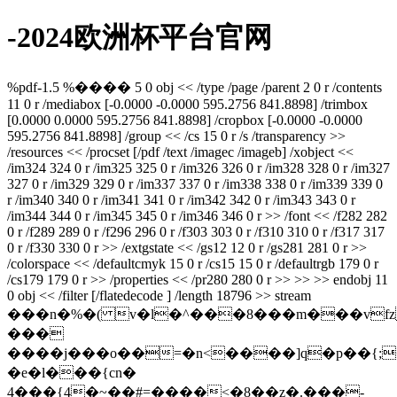
-2024欧洲杯平台官网
%pdf-1.5 %���� 5 0 obj << /type /page /parent 2 0 r /contents
11 0 r /mediabox [-0.0000 -0.0000 595.2756 841.8898] /trimbox
[0.0000 0.0000 595.2756 841.8898] /cropbox [-0.0000 -0.0000
595.2756 841.8898] /group << /cs 15 0 r /s /transparency >>
/resources << /procset [/pdf /text /imagec /imageb] /xobject <<
/im324 324 0 r /im325 325 0 r /im326 326 0 r /im328 328 0 r /im327
327 0 r /im329 329 0 r /im337 337 0 r /im338 338 0 r /im339 339 0
r /im340 340 0 r /im341 341 0 r /im342 342 0 r /im343 343 0 r
/im344 344 0 r /im345 345 0 r /im346 346 0 r >> /font << /f282 282
0 r /f289 289 0 r /f296 296 0 r /f303 303 0 r /f310 310 0 r /f317 317
0 r /f330 330 0 r >> /extgstate << /gs12 12 0 r /gs281 281 0 r >>
/colorspace << /defaultcmyk 15 0 r /cs15 15 0 r /defaultrgb 179 0 r
/cs179 179 0 r >> /properties << /pr280 280 0 r >> >> >> endobj 11
0 obj << /filter [/flatedecode ] /length 18796 >> stream
���n�%�( v�l�^���8���m���vfzܯķ�
���
����j���o��=�n
<����]q�p��{;
�e�l���{cn�
4���{4�~��#=����<�8��z�.���-