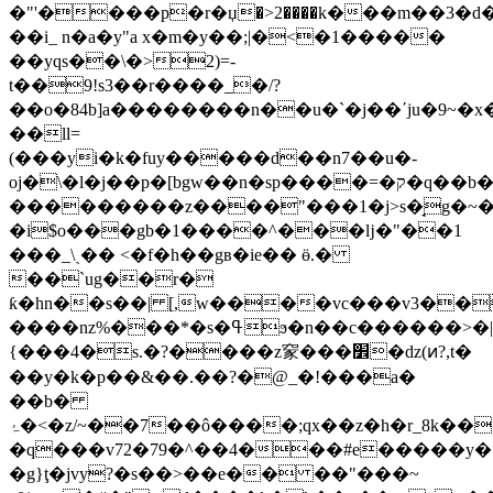
�"'����p�r�џ�>2����k���m��3�d��
��i_ n�a�y"a x�m�y��;|�<�1�����
��yqs��\�>2)=-
t��9!s3��r����_�/?
��o�84b]a��������n��u�`�j��΄ju�9~�x
��ll=
(���yi�k�fuy�����d��n7��u�-
oj�\�l�j��p�[bgw��n�sp����=�ק�q��b��;�i:�w��~
���������z����"���1�j>s�̘g�~��
�i$o���gb�1����^���ǉ�"��1
���_\ˎ�� <�f�h��gв�ie�� ӫ.�
��`ug��r�
ƙ�hn��s��| [,w����vc���v3��
����nz%���*�s�ߟϧ�n��c������>�|7a`�>\
{���4�s.�?����z䆥���׾�dz(ͷ?,t�
��y�k�p��&��.��?�@_�!���a�
��b�
�q���v72�79�^��4���#e�����y�
�g}ţ�jvy?�s��>��e�� ��"���~