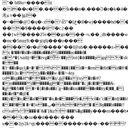
"� h88o=����ƽ|
�i��e�l�,���k��n�.����r�k�4
㳐ҩ v��]gƻ�
�<��@�ُq�-:r�^ǻ5"�[ځ�ll�wj����hd��?
���$����6?�c.|\��
��}w����25v��go�i��~v,��_dh����w
�mc�5mzӻƃ:��ӡ(q6j���z���
�l���r�a����"��f@ah�:�����zކ��d�{�?}#u����fgi�i��v�;��pq@��঩�h
|x �f��#�td�vă���u���dd�����ao���d�
u�\*�{/sadtj=��zvg�͞<��yioi{�ʣ����pgq'�:d
���
�3~��x�qu1j�=�^�,%���{��d�=:�em�tfid�(d�8ʸ
����$\]u �*y��e���w �f�/~4ea
ce�kg��4f*t���x�a/.g@��aӱxy �tr�r#?
�m������ d�����gj� ���e���"�c j�c�f����&-
�g��/b�� 9�=�{�h�u��z`g~��n�km�����e��iry�]��_�|
��s�ef�*t�@�
��[y��x,��af���"�n,�e����e�,cô�z`cl��rdj\��h
���9�� �=�5v��ݕ�r&�id� �$ŋ���bi���t?
cvav ���\�`&�`[&z'^���%�gl���у���en
��k;�oz��d���r ���
u��2ŗy2k^qt;��������v���~��\?