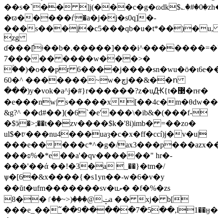
��s�`�� ]j(���c�g�ɷdk$؎�#�0�zh
�ϖ�����ѓ�a�j�j�s0q]�-
���s���j�c5���qb�u�t*��)�u,
zg
ɗ���[̑ǂ��b�.�����]���i^�������=�
7����� ����w���>�
ۚ��)�o��pr 6����j����sn�wu�ӧ�ɩ6e��;���d�b�ދe1���
60�^ �������~w�چj��&��ո
���)y�vok�a^j�#}r�� ����?z�uԪ{t�޳�rҥ�
�e���nw| s�����x[��4c�m�θdw�
&g?^ ��d#��](�6`�e'���\�ib&�(���f-
�$ӭ�>;��t��zv����$k�'8i)imb� =��zo�
ul$�tʸ���nu4���uaȝ�c�x�ff�ccí)j�v�u|
���e�����c*^�g�/ax3���p���azx
���ʚ%�*e��a'�qv������" hr�-
���'��ά ��!�3�a _��}�tm�/
ѱ�[6�&x����{�s1yn��-w�6�v�y
��ŭt�ufm�������sv�uލ� �f�%�zs
8��ݓ@���(<~��ٵa �� xj� b[
���e_��߬_��9�����7�5��,l1��ӈ�