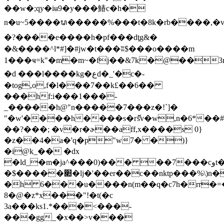
��w�;qy�iʉ9�y���鰆c�h�
n�u~5����ᬱ�����%���t�8k�rb����,�v
�?����e����h�pf���dţg&�
�&����^l*#]�#jw�t���ʬ$���o���� m
1���ҹ=k"�m�m~�fj��&7k�@��3m*]�ccya���o
�d ���l����kg�عd�_'�c�-
�tog,o,f�l���7��k£��6��
���hf:i���1���-
_�����h@"n�����7���z�!`]�
"�w'����h����s�rޮsv�w,n�6*��
��?���; �v�r�ɚ��aff,x����s 0}
�z��4�a�'q�p"w7� �)}
�i@k_�� �dx
�ld_�m�ja^���0)��� ��7���cوt�������!
�$�����׊�lj�'��er��c��nktp���%\)n�ik��'��q�(&��7��i=���?
�h 6���u����n(m��q�c7h�rr�=
8�@�z*x���"!�t(�c
3a���ks1.*���<���-
���gg_�x��>v���