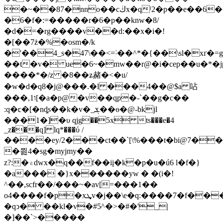
�~��87�nno��cڬx�qˡ2�p��е��6���al
�6�f�:=�����r�6�p��knw�8/
�d�=�rg����v��d:��x�i�!
�[��7ż�%�osm�/k
�'��4_s�47\��<=˸��^*�{��\sl�xґ�=ge_
��t�v� ue�6~�mw��r@�i�cep��u�*�jp��*
����*�/z �8��ʑ赭�<�u/
�w�d�q8�j@���.�l ���4��@$a 呫
���,1ו[�a�p@�v��qp�-`��g�c��
:q�׃c�[�nȡs��k�v�_ܮ��ɵ�@-bkjl
���1�]�υ qjg��5x ts���e�4
_z���q] lq*���ύ /
����ey/2���ct��`[\%���t�bi@7��
�쯾4�sg�myjmy��
z?:�۾dwx�q��f��iį�k�p�u�ú6 l�f�}
�a��� �}x������yw � �(i�!
^��,scfr��/���~�av[=���1��
o4����f�p�xܜv�j��\e�q:����7�f���$eo��u�&v[�#�#�՝q"���b�#��/nى
�qͻ� ��kl�v�#5^�>�#�'_|
�]��`>�����