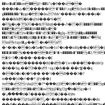
��wr�u�5��om��@>��ե"x�9��u��
���d�ٹ������b^�"��d^,vg�6{bzh1�e��tew��)$/dtt��m
g�����r��r"�ygϭ��dԋ7rbh^���4k^��x��u�/
���&0d�h�@t4���%�
�g�x�` k��&?dmb���לކ� �l���t����!
�|���o x��i�;hb��\��9o��/
��j9f�a�rw�$�n=�l�^s�3��w�g]q--\jh��pa������
���7a�7[�ǿ��j)1[��͚c� �]�i~�u � 5�-�t�����m՟�s[
tme1qyd�ي�� �s�n
�^�i�c��[u�5a�[%oi�{o7�x��n4fq��a[�b
��l�;�צ��6����f�4�^�>r�����s�"���y�2,*8��%�d��o�>1b.|m�ew��v
�:ـ�5>9i���~���w�[
�hr���������tb[�itb�'{wч�����mbr'p
�8��\bg ��8��y >zg (�&�� ��r쎻��q
�t�ű�c�)�%�� ��^i��dl���3�?
m���}d�rϟ��* @y��}
˧re�a2c\da@�7*�ܺ��({[9�0)�6�b=���
��m�=��n�3�sw(t|@�fg?2ջ�it�qͻ�>!
�\٫����d�7����e�2��4f)#e
����� @fap�ز�^�r���p��8�j��s�do
��dl�c���sg=����&���rж��7hv�yj_g