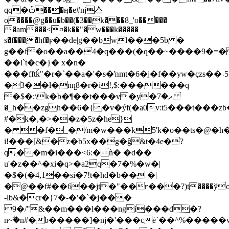
qq�ѽ���ӊ�e#ǌ亼
o����@g��u�b��(�3��k���8_'o�����
�am���<¤�k��"�w���k�����
s�f����hf�ϝ��de|g��bwl���5b �
g��f�o��a��4�q���(�q��~����9�=
��l`t�c�}� x�n�
���fftǩ"�r�`��a�'�s�ŉmt�6�j�f��yw�çzs�
�3��l�nn̺8�r�i!,$:������q
�$�;\k�b�¶��t���v�y�ދ�7
�_h��zgh��6�{�v�ýf(�a0v:t5���t��
#�k�,�>��z�5z�he}
� �f�_�/m�w���k5'k�o��ts�@�h�
i!���[&�z�b5x��g�ĝ&t�4e�?
q͕��m�i���<6:�ǹ� �d��
u'�z��^�xi�q>�a2q�7�%�w�|
�$�(�4,1��si�7!t�hd�b�� �|
�@��f#��6��jt�"��ғ���?)t����ў
-lb&�cr�}7�-�'�`�j���
9�/"&��m���l���ngi���d�?
n~ؖ�n#�b�����]�nj�'���cė`��^%�����