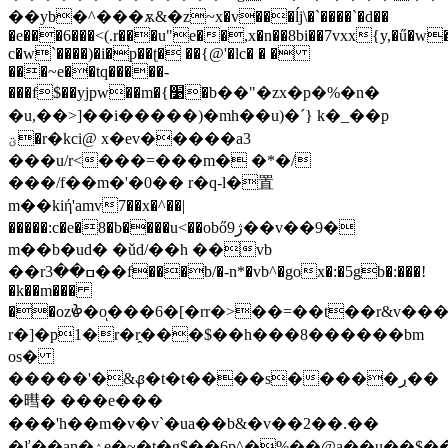
��yb�^���ѫ&�z~x�v���ĺj\�`����`�d��
�e���6���<(.r���u"e��,x�n��8bi��7vxx{y,�ű�w�
c�w`����)�i�p��ʈ� ��{@'�lc� � �
���~e��tq�����-
���f$��yj
pw��m�{׹�b��"�zx�p�%�n�
�u,��>]��i�����)�mh��u)�´} k�_��p
ؾ�r�kci@ x�ev�����a3
���u/r<���=���m� �*�/
���/f��m�'�0�� r�q-l�置
m��kiή'amv7��x�^��|
�����:c�e�8�b����u<��obő9ژ��v��9�
m��b�ud� �ǔd/��h ��vb
��rߛ��3��f���b/�-n*�vb^�gox�:
�5gb�:���!
�k��m���
��ozൖ�oͅ���6�[�rr�>��=��t��r&v����
r�]�p1�r�r̭���$��h���8������bm
os�
�����'�&ᏸ�t�t����s�����ڔ��
�暳� ���e���
���'h��m�v�v`�ua��b&�v��2��.��
�ľ��an�ۯe�~�t�g$��6p^�%��@a��u��$��g