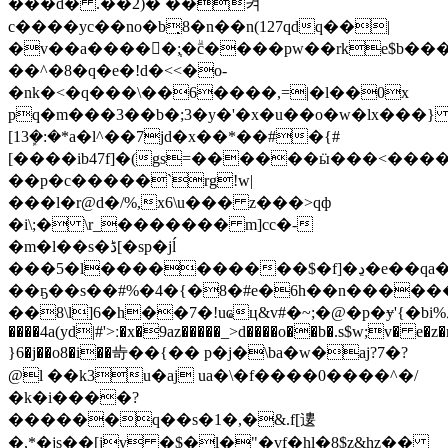
���d� .��2)� ��켜
c����yc��no�b̣8�n��n(127qdq��|
�v��a�����;֧�ۗc����pw��rkе$b��
��^�8
�q�e�!d�<<�o-
�nk�<�q���\��6����,=|�l��0x
pq�m���3��b�;3�y�'�x�u��o�w�lx���} l
[13ܾ�:�*a�l^��7jd�x��*��#�{#
[����ib47f]�(gs=������ӹ���<����p�
��p�c�����`rg!w|
���l�r@d�/%,x6\u��� z���>qф
�i\;� \r_������� m]cc�-
�m�l��s�ڈ[�sp�jĺ
���5�l����������$�f]�ڍ�e��qa���'u�z�f}
��ҕ��s��#%�4�{�8�#e�6h��n�����
��8\l]6�h��7�!uҩц&v#�~;�@�p�ɏ'{�bi%ڏ���}?x���
����4a(yd|#'>ː�x�9az�����_>d����o��b�.s$w;v� e�z
}6�j��o8�i��㱒��{�� p�j�\ba�w�aj?7�?
@l ��k3u�aj ua�\�f����0����^�/
�k�i����?
������q��s�1�,�&.f[遱
�,*�js��[jv͏ �$�l�"�vf�hl�8$z&hz��