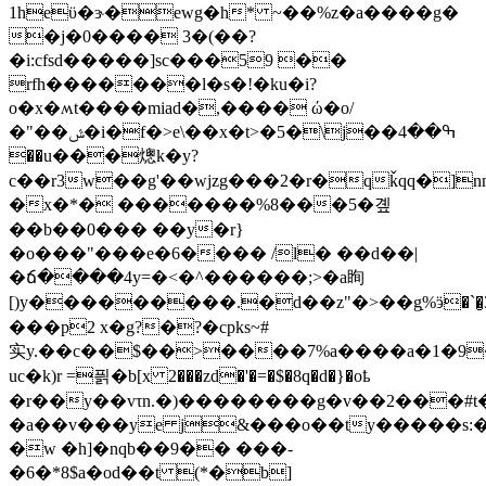
1hеϋ�ɝ�ewg�h* ~��%z�a����g�
�j�0���� 3�(��?
�i:cfsd�����]sc���59 ��
rfh�������l�s�!�ku�i?
o�x�ʍt����miad�,���� ώ�o/
�"��ݜ�i�f�>e\��x�t>�5�\j��ߒ��4
��u���熜k�y?
c��r3w��g'��wjzg���2�r�qǩqq�]nnϡ�
�x�*� �������%8���5�곞
��b��0��� ��y�r}
�o���"���e�6���� /l� ��d��|
�ճ����4y=�<�^������;>�a眴
[) y���������.�d��z"�>��gַ%ӭ�`�̮3
���p2 x�g?�?�cpks~#
实y.��c��$��>����7%a����a�1�9
uc�k)r =픩�b[x 2���zd�'�=�$�8q�d�}�oҍ
�r��y��vτn.�)��������g�v��2���#t�e�fn�^��v
�a��v���ye j&���o��ty�����s:
�w �h]�nqb��9�� ���-
�6�*8$a�od��t (*�b]