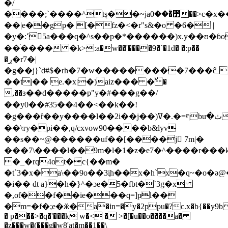
�/
����;`����^tȿ��~ja׺�ؓ��0��>c�x�����ji
��|e��gp� [�fz�<�r"s&�o �6� |
�y�:՚5a���q�^s��p�*������)x.y��ʊ�
��ׄ���� �k>ːa�w��'����9�`�1d� �:p��
�ڔ�r7�|
�g��j}`d#$�rh�7�w���������7���ĉߺ�sa$4��a���k��қ��e�o�ǯ��y�o�s��a��r�k,_t!
��t|�� ݂e.�x|�)aiz��� � ٌ�
,��ɜ��d�����p"y�#���g��/
��y0��#35��4��<��k��!
�g���ȓ��y����l��2i��j��)ף=�.�ߜbuٺ�0��)�5k����uvr~��dv �}
��\тy�pi��,q/cxvow90����b&lyv
��s��~@������uf��[����j 7m|�
���7\����l��9m�l�1�z�e7�^����r��
�_�rq4ot�c{��m�
�t`3�x�a\��9o��3i֧h��x�h`x�q~�o�
�i�� dt a}�h�}^�ͻe�5�fbt�`3g�x
�,oƭ��f��ie���q=]p̸l��
�m=�f�;e�ӂ�a�in=�y�2ppu�?c.x�b{��y9b
� p���>�q�'���k w�< �
>�[�u��o����a�
�z���w�(���g�w8'at�m��1��\