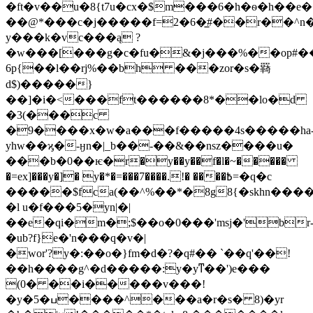
�ft�v��u�8{t7u�cx�$m���6�h�ѳ�h
��@*���c�j�����f=2�6�̲#��r��^n
y���k�vc���ą ?
�w���[���g�c�fu�&�j���%��op#��
6p{��l��rj%��bh ���zor�s�羇
d$)�����}
��]�i�<���ft������8*��lo�d
�3(���c
�9����x�w�a���f�����4s�����ha
yhw��ϗ�-ӈn�|_b��-��&��nsz����u�
���b�0��ѥ�r�y��y��f�l�~�����
�=ex]���y�]� y�*�=���7����.!� ����߿=�q�c
�����$fca(��^%��*�8g8{�skhn����
�l u�f���5�yn|�|
��e�qi�m�;$��o�0���'msj�'br
�ub?f}e�'n���q�v�|
�wor'?y�:��o�}fm�d�?�ԛ#�� `��q'��!
��h����g^�d�����:y�yͳ��')e���
(0� ��i�����v���!
�y�5�ߎ����^���a�r�s� 8)�yr