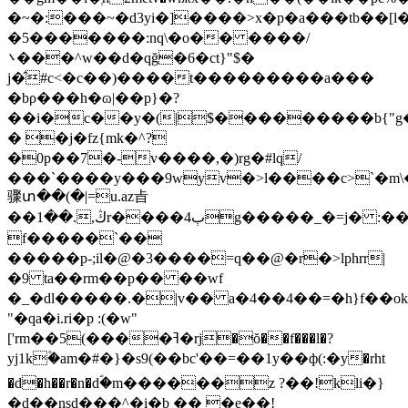
�~�:���~�d3yi�]����>x�p�a���tb��[l�
�5�������:nq\
�o�� ����/
܌���^w��d�qğ�6�ct}"$�
j�̂#c<�c��)����t���������a���
�bρ���h�ɷ|��p}�?
��i�c��y�(|$���������b{"g�
� �j�fz{mk�^?
�0p��7�-v����,�)rg�#lq/
���`����y���9wyv�>l����c>`�m\�
骤տ��(�|=u.az㫖
��ڭ,.��1r����4ٻg�����_�=j� :��c�si�)b;�c�h�#8��fs�m�u��xt�{���d�w)���05�f���a�@ql=l�r����:�"�eq�����
f�����`��
�����p-;il�@�3����=q��@�r�>lphrr|
�9 ta��rm��p�� ��wf
�_�dl�����.�|v�� a�4��4��=�h}f��ok
"�qa�i.ri�p :(�w"
['rm��5(����ߔ�
rj�ŏ��f���l�?
yj1k۫�am�
#�}�s9(��bc'��=��1y��ф(:�y�rht
�d�h��r�n�dؐ�m������z ?��!kli�}
�d��nsd���^�i�b �� �e��!