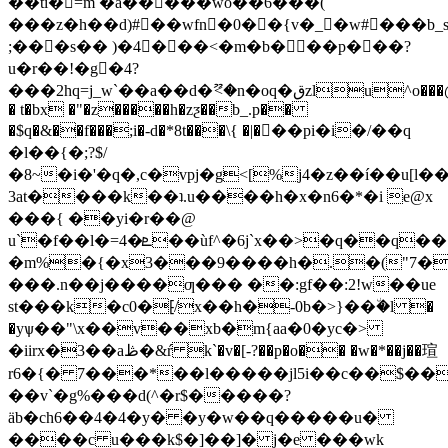
��ti�=m �a�����wo��6���(
���z�h��d)#��wfn�0��{v�_�w#���b
;���s�� )�4���<�m�b���p���?
u�r��!�g�4?
���2hq=j_w`��a��d�ޫ<�n�oq�قzlu^o���@��1�
� t�bx �"�z�����h�zƺ��b_.p��
�$q�&��f���;i�-d�*8t���\{ �|���pi�i�/��q
�l��{�;?$/
�8~�i�'�q�,c�vpj�g<[%j4�z��í��u[l�
3at����k��ʇ.u����h�x�n6�*�i e@x
���{ ��yi�r��@
u`�f��l�=4�ܧ��ùf^�6j`x��>�q��q��.)�*c�q�fڐt���@��b�9�0���
�m%�{�x3���9����h�.�("7�
���.n��j����ƣ��� ��:gf��:2!w��ue
st���k�c0�⁅/x��h�-0b�>}��٘�l �
�yѱ��"\x��v��xb�m{aa�0�yc�>
�iirx�3��aڟ�&ŕ k`�v�[-?��p�o�� �w�*��j��瑄
r6�{� 7���*��l�����jl5i��c��$�
��v`�g%���d(^�r$�����?
äb�ch6��4�4�y� �y�w��q�����u�
����c u���k$�]��]� j�e ���wk