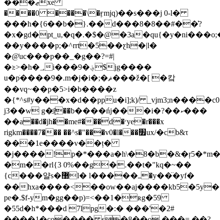
���ޒxe
����0 ����\�ӻmjq)��s���j 0-l�
���h�{6��b�}.��d���8�8��#��͗?
�x�gd�pt_u,�q�.�$�@�3a�qu{�y�ni���
��y����p;�^rrt�5��ƹh�|l�
�@͑uc���p��_�g��?=#|
�≳>�h�؀i���9�؋$jg����
u�pֺ����9�.m�j�i�;�ޘ���ž�[ �캌
��vq~��p�5>i�b����z
�{*^s#y���x�d��ppu�i];k)/ _vjm3;n����c0�w;jt�h!@���׽k��b�v
j3��w g�i҈��b����ńj���i�?��ކ���
��a��d�jh��me#���d�׳ye�r���x
rigkm����7��� ��^s�"���v0�l���׿ux/�cb&τ
���1e����v��ț�
�j����!p�*���a�h\�8�b�&�ŗ5�*m�x_;�u
�m��rl{3 0%��g�.��t�"kq�~��
{c���얄s�޸l� l�����ߺ�y��̈�yf�
��hxa����<��ow��aj����kb5�5y
pe�.$f-ym�gg��p)=<��1�ʀg�59
�55d�h*���d 7lpg�:� ���'�2#
����1�co���� s�8��o ���=.��?