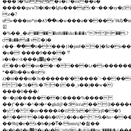
��� t�%rr;s$ �o�c7�ox��u�
�����qww͒3l�i�e�կ6a���qc�~��:�sy�j3
:e�7
uw���nn*m�۸5��o�w���a�'���e`θkե
낎
�%��_�a�����kt8d��xkc�s�i�x"? [��.?
c�u��ea� v�)�
c��۰���n����}l�pn#��]�$z�o��
�u�! ����9���� ޫ<
s�x�e>k���g׵g�s�
d��x��so��<����i,r�o������
*��͞m��w�me
z)�ni���ni�3x������'�����`>������"
 l�:5(�c�7�)��_s��j��w�/
����0���/
�<�pl�������{����%����
��j"��=�^�t�=�gkd@�;$xs\a��\]l���
�y r��uv����4�t1n�yj0��5
���^�4��k�0\z�i�u�`k�ho>��
��9b|j�e�x�b�p�ͳ�/mm/q?�칉��
�r�b�8�u׬ff�v�r�۬¿'p%0~�r-p��qp;:����r�ݹ{���g��0��ȏ?