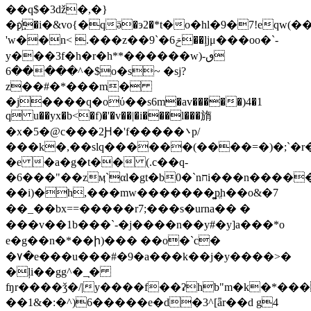
��q$�3ǆ�,�}
�p҉�i�&vo{�qӛ�э2�*t�o�hl�9�7!eqw
'w��n< .���z��ݗ6�`9��ļjμ���oo�`-
y���3f�h�r�h**������w)ٯ-
^�����6�$o�s~ �sj?
z��#�*���m�
�j����q�oύ��s6m�av�����)4�1
q u��yx�b<�f)�'�v��|�i���l���旓
�x�5�@c���2Ԩ�'f�����܌p/
���k�,��slq������(����=�)�;`
�e �a�g�t�� (.c��q-
�6���"��zӎ`αl�gt�b0�`nחi���n�����a5g�ǂ
��i)�h,���mw�������͚pֱh��o&�7
��_��bx==�����r7;���s�urna�� �
���v��1b���`-�j����n��y#�y]a��� *o
e�g��n�*��ի)��� ��o�`c�
�٧�e���u���#�9�a���k��j�y����>�
�ļi��gg^�_̣�
ʩr����ǯ�/|y����f��ʡhb"m�k�*��
��1&�:�^)6�����e�d�3^[ǟr��d g4