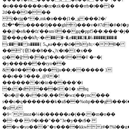
�o�������o�rz�zk�����rrb�t�� [�
2d���3���
(�ejg�*�,mk�n���ʃ1�_g���2�/
ճ2�*�u����9j���gh)���v�#7d�#�f�p
��@�e&��fz'��sm˸0��gq�ppf5��:���״�j�q�c���i aäͼum8��e�%�!k��
䥣���g��kԧ<�r��i�~�,e��[��2�,�6.�����[���i�
c���� ts����{ ڥ5a��y�d�byb;<�8�
��ˇ{窃3��8��ܢ?c�t�{�x��
q)��ǧיr�]�g'f��e�9��ṽ �=�|
�y�������ryo��
&�#���x���(ju��;������ }
��e�� 9���_@0�!
�������i�in�����'�i
�z�d���0�1� xhq
`�o�@�,�e�d�,��f�wz|��ync���
s��o�q�������k�a$��%ohp���gi���
�ʑl,ë
�9<`;moz�¼�i�����a�(��:�m�n��
�>�� v9�i��"��"3e�y��r$�
��w�yo���"�y����kkwr#�!%l��