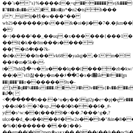
��˜s�"s}%����d�ֻ=q�������]v(&���
�7���x�u��os)�_��ot�jо*�n2�tsjh���
j/*/_@ij�柣�w���*��
wb2ӭ������jr�s��&�oi�ji��7�.�jkm�
�/
�>)����¹��_��uq.�x������{���1�
��6[�k��8m���s����r
��["�sᘤ�t��?k-
�d�z��fn�� vk68�yaăqj�,�1\m�!
��#�m�5k�s-
t� 7hddֆ�=v�u���lq��i]����zb�kw/
��|�`vl3찷��y�m��۶���x�t԰lǡr�#��0̳m
��ǉ���"��σ������9x�֊
z [x�q��%���ot���.0�v#�b3v��s{�v��d��z
�մ�(
<�)�����b��:�^u�y��5gl2p�e=�pj�݆e e��
y��ol�$>�?�xp.,��f�b���6�_#-
y(�s^w:��(���|8�<��.7���^g�,?
ulϛo��d_�u��h��#�lw2o��h�"&in�
�%�[������ �.��}��)-
��gm��l�ְh2metv�wѭx��.�h��(��ik��pc