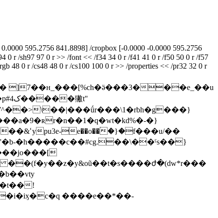
0 0.0000 595.2756 841.8898] /cropbox [-0.0000 -0.0000 595.2756
 0 r /sh97 97 0 r >> /font << /f34 34 0 r /f41 41 0 r /f50 50 0 r /f57
trgb 48 0 r /cs48 48 0 r /cs100 100 0 r >> /properties << /pr32 32 0 r
��� ]7��н_���[%ch�ӛ���3���e_��u
 t"
���a�9�ʀr�n��1�q�wt�kd%�-�}
�'�b-�h�����c��#cg.��\��ˤs��}
���jo���[
 ��(f�y��z�y&oũ��t�s����ժ�(dw*r���
b��vty
��t��!
�i�iӽ�c�q ����e��*��-