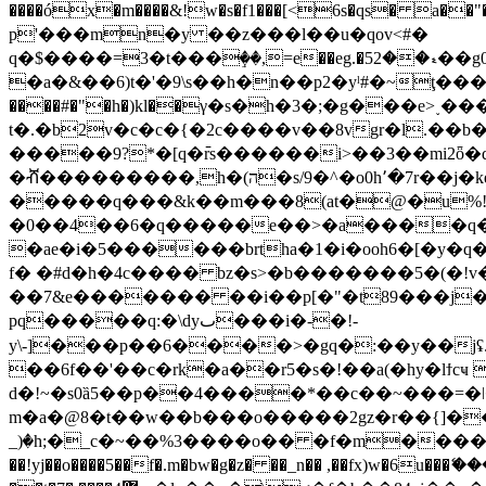
����óx�m����&!w�s�f1���[<6s�qs� a��"�5
p'���mn�y ��z���l��u�qov<#�
q�$����=3�t���ٟ��,=e��eg.�5ޑ��2��g0j,��.q sd�wv�l�ɳ�t{���6�l���7#�ö�g) d�lj�`f('ky�
�a�&��6)t�'�9\s��h�n��p2�yˡ#�~ţ�����
����#�"�h�)kl��γ�s�h�3�;�g���e>˯
t�.�b2v�c�c�{�2c����v��8vgr�l.��b
�����9?*�[q�߫rs������i>��3��mi2
�ⶠ���������,h�(ה�s/9�^�o0h٬�7r��j�ke��jz�l�tuq�����t(��3��b6b��d �gl5�}�( �{gl�-
�����q���&k��m���8(at�@�u%
�0��4��6�q�����e��>�a����q��
�ae�i�5������brtha�1�i�ooh6�[�y�q�^�>;s�&� oػ;"�p�ը��ck�z�qv�m(w9o@9v����d��ǎ�h����z
f� �#d�h�4c���� bz�s>�b�������5�(�!v�ح��j2$�(�̿p ��1�vh���e/��*k�؛nȗ��>f��d��&������$�w��r���[{�no���
��7&e������� ��i��p[�"�t89���j��f�
pq�����q:�\dyٮ���i�-�!-
y\-]���p��6����>�gq�:��y��jʢ
��6f��'��c�rk�a��r5�s�!��a(�hy�lϯcҹ 
d�!~�s0ȁ5��p��4����*��c��~���=�
m�a�@8�t��w��b���o�����2gz�r��{]��:x��[_�()3`�ݲ��.ή�6^�`�ښ��z
_)�h;�_c�~��%3����o�� �f�m����=p��-�er
��!yj��o����5��f�.m�bw�g�z� ��_n�� ,��fx)w�6u���