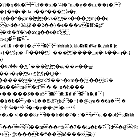
�q�k�cf��xl�`4i�"nk�g��m.��(�j/
xh�ff�h�;cqg��s�zߴ
x{�:g�k��l�=�������_pj�fk��#q�-}
}
�불
�n������hxtk?$��>�xm����o?�
ᗰ �~bb�z��m4�ri?� �_n�h���
'�� �$��u5���bf��`����q� |
yj���8.r l��b�l�7� :`�pqε��obg��k�
e~@:���b�#��hό���x�;(/