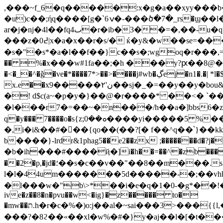
,���~f_6�q�����:x�g�a��xyy���b�
�u)c��;ήq����[g�`6ݍ�-���ծ�7�_rs�ϣ��l�d b< ׇ��w���u�qc 5�s���^��y˧�!=`�1��{�$�e�fkcu��/'���л�g
ar�j�nj�4l��fqٮ4�r�ib�3��=�,��-u�q�%uvi�� m��g]{�$84s|z]����ò�bߙ@x�з)(��"�gm��yz��x�\��m[��q
���z�0߄|x�a�x��r�s/� ќ�y&�w��se=���4g] #�a���w %)�m�"��n)�3���d$�.tz>d�<0&擆��2��}�ҩ���w��!b�gꇠ
�s�"�s*�a�l��f��}c��s�;wgoq�r���,=�ow*
�� %�
x���w#1fa��;�h ���y?ԗ��8@������|�qύ�d��h
�<�_�^�ǧ�ve�*����7*>��>����j#wb�ڲej�n1�.�| *l�$,�_t�fi��n�co�h��̼�=���#l^e�0�o���j���b�� ���"p q��lwȗj.�ה��}�g�t�x�u�(qklo���j�%r �dɇu��`je
x.e��xن'٢�����9��sj�_�=��y��
y�bo
�! d$c(a~�p�y�}��@�r����* ��<� `���
�l���r7�=��~�n���/h��a�]bbs6�z�q �>��f
q�y��� 7����o�s{z;ܘ��0����yi�����5 %���'�sc<��&m�;�p]b-s�k$��j��}�tmr9pwye.��a�q�axq�ꚗ�?
�,i�i&��#��ِ�{qo��(��?[� f��^q��՝}�
b����}-lrdr&1phag5��e2��zx ;�������d�?j�
�b�ih���#����ҋ�]i�h��=��^�zb����~
��2�p,�jd�؛��s�c��v��"��8��m���.s{��'�r��iio�ů6�{��x��$��/lfʛt��������h�b�y�<1��8k67ƹhd�=}�@eya��6h� �_
l�l�44um�������5d�����-�;��vhh��8���걾i*��u�i��
�l���w�"b\>*��i�e�q�1�0-�g*��!�
ive�z��8�n�pvu��w<�ig}�z����� to�
�mw��ת.h�r�c�%�)o:j��al�~sai���3>���{{l,�k�p�k�4�'��;m��@q_";������������=��m��^tb�7��iܪ�i;�7'd�@4²r�����|)���u:�e��y�p�fa�e�3��eu��9��׃b�
���?�8ϩ��«��xl�w%�#�}y�aj��l�[�t��