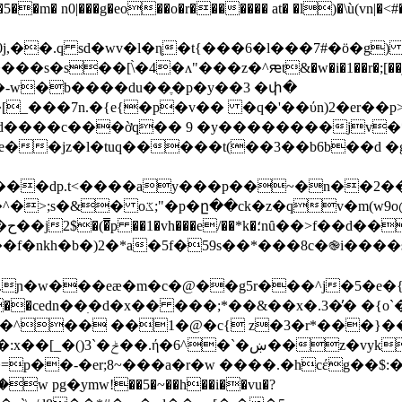
��m� n0|���g�eo��o�r������� at� �l)�\ù(vn|
�s�s��[\̀�4�ʌ"���z�^ԙt&�w�i�1��r�;[�
���-w�b����du��ֶ�p�y��3 �փ�
�[_���7n.�{e{�p�v�� �q�'��ύn)2�er��
ȫ�d����c���ờq�� 9 �y��������jv
!
�dp.t<����ay���p��~�n��2��
%%i��dsk*��s����g2��}eq�p�t���з
�/
nkh�b�)2�*a�5f�59s��*���8c�֎i����s6�
.ɲ�w���eæ�m�c�@��g5r���^j�5�e�{�
��cedn��ׅ�d�x�� ���;*��&��x�.3�̕� �{o`��
ǀ�^�� ��1�@�c{ z�3�r*���}�
�vyk�0�e���]�bٟ<{
;8~���a�r�w ����.�hcέg��$:��8�x���q���nߓke
ޭ���w pg�ַymw!��5�~��h��i��vu�?