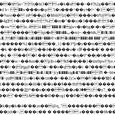
�b)a<`η�b(3� -a�k�u��~�#?h2g���?t
�ioͺ44 ��"���/�\!�g֫wv�r�bg�\�v� ri�
��ب�nr)~-�ֱ�h&,�lf�,f�r6n-ap���'-
u&r�����%}�k��f��_1}��3*Ϳz�y��m���
k �\��le�kl;r��4��)���u� s笋� ���`� ��b
�f ��f����x=�m̞�0"��j�6���ۓ��97�`����@��w�
�kk��l>�jjղg@���>��n�qn�p�c �?���
�*x��i.�n���n�:1�[�^]cy�i���zig�r�7t��o��
p|df�l�ϩ]}o�}�(�cnt��>��2y;ԝ�����뙠0 ���
h��a�ػ��3�y7_��4��c�p��y�ec/
�ż"��}&���l0��og{��ꈲ���u��j����x� 
��jxh�>,���c�� � ����! a���c��f&��