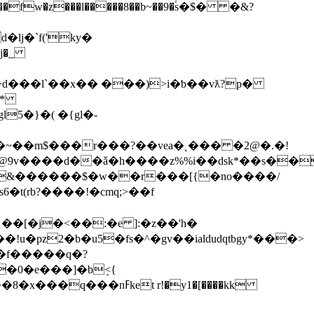
�<#��fw�z���l�����8��b~��9�֒s�$� �&?
�j�_
p>d���l`��x�� ���)>i�ƅ��vƛ?p�
�*
~��m$���r���?��vea�˛��� �2@�.�!
t(rb?����!�cmq;>��f
�[�j�<��:�e ]:�z��'h�
!u�pz2�b�u5�fs�^�gv��ialdudqtbgy*���>
�f�����q�?
t r!�y1�[����kk