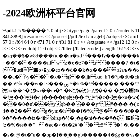
-2024欧洲杯平台官网
%pdf-1.5 %���� 5 0 obj << /type /page /parent 2 0 r /contents 11
841.8898] /resources << /procset [/pdf /text /imageb] /xobject << /im10
57 0 r /f64 64 0 r /f71 71 0 r /f81 81 0 r >> /extgstate << /gs12 12 0 
>> >> >> endobj 11 0 obj << /filter [/flatedecode ] /length
�zq��$�w8d���ռe��m�xd���fy���t��
=��"�����nfwz�e�z7�a����? �t��k�h
(�ue���o<�ؽi�eo��d��k�x���z?sљ��x�azg�l��q�e��#�b:;/�s#�wc�5bat��(�q�ʨ��7^��>\��|���ǘr���\1�rbh�g���}
��a�^y���x�ŋj��ljjrɔao_h`l�?p�d
��hxh��w�k<���ڛ^�k%������.������ƣ4^#�kֆ�}⬌��z�tz����e�#]��tw�pj��&ՙypu3e-e��o��ۛ�}�f���u/��
πx��^�lwr��m�*r�&�i=j��� ��΂(��
�f��˥4�q j����tpp�� #vf|�z�{�xu
:l��2���9g�ym�h��f�%q@����f��
9�"����iz�4ihol;zp�'{�˲�g�ni��ō�#�ζ 
[z�%�ӥ��"`_�ae�>�t�2#`��e5*�}�.���
�s� :@�t�˝u�;�op�]��̮��gb�����4�ġg��vs�* �p���ke�[�y