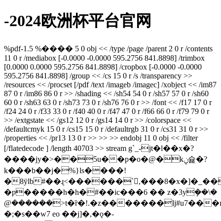
-2024欧洲杯平台官网
%pdf-1.5 %���� 5 0 obj << /type /page /parent 2 0 r /contents
11 0 r /mediabox [-0.0000 -0.0000 595.2756 841.8898] /trimbox
[0.0000 0.0000 595.2756 841.8898] /cropbox [-0.0000 -0.0000
595.2756 841.8898] /group << /cs 15 0 r /s /transparency >>
/resources << /procset [/pdf /text /imageb /imagec] /xobject << /im87
87 0 r /im86 86 0 r >> /shading << /sh54 54 0 r /sh57 57 0 r /sh60
60 0 r /sh63 63 0 r /sh73 73 0 r /sh76 76 0 r >> /font << /f17 17 0 r
/f24 24 0 r /f33 33 0 r /f40 40 0 r /f47 47 0 r /f66 66 0 r /f79 79 0 r
>> /extgstate << /gs12 12 0 r /gs14 14 0 r >> /colorspace <<
/defaultcmyk 15 0 r /cs15 15 0 r /defaultrgb 31 0 r /cs31 31 0 r >>
/properties << /pr13 13 0 r >> >> >> endobj 11 0 obj << /filter
[/flatedecode ] /length 40703 >> stream g`_-jt�l��x�?
����jy�>��5u��p�o�@�kݧ슕�?
k���b��j�%}ls����!
�8ÿlb#��ɻ<������ˋ,���8�x�]�_
�ƿ�����h�h�#��ic���6 �� z�3yܻ��\�
@������>t�ȑ�!.�z�������lj#u7���ı<�*�
�;�s��w7 eo ��j]�,�ǫ�-