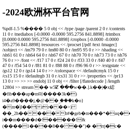
-2024欧洲杯平台官网
%pdf-1.5 %���� 5 0 obj << /type /page /parent 2 0 r /contents
11 0 r /mediabox [-0.0000 -0.0000 595.2756 841.8898] /trimbox
[0.0000 0.0000 595.2756 841.8898] /cropbox [-0.0000 -0.0000
595.2756 841.8898] /resources << /procset [/pdf /text /imagec]
/xobject << /im79 79 0 r /im80 80 0 r /im95 95 0 r >> /shading <<
/sh61 61 0 r /sh64 64 0 r /sh67 67 0 r /sh70 70 0 r /sh73 73 0 r /sh76
76 0 r >> /font << /f17 17 0 r /f24 24 0 r /f33 33 0 r /f40 40 0 r /f47
47 0 r /f54 54 0 r /f81 81 0 r /f88 88 0 r /f96 96 0 r >> /extgstate <<
/gs12 12 0 r /gs14 14 0 r >> /colorspace << /defaultcmyk 15 0 r
/cs15 15 0 r /defaultrgb 31 0 r /cs31 31 0 r >> /properties << /pr13
13 0 r >> >> >> endobj 11 0 obj << /filter [/flatedecode ] /length
12804 >> stream ̔�� w5ⵇ ���w��.].k��|�x綛
�fib���ap�m떠����3k�)
i4�a9����j,�@��ۣ ���k�o}
�m�ͬjl��|rr���>)
��_2h�����b#�geb�m���*�uq��z
i��m����d�!�����!&
(����1����8�� ��")� �rrj�c�