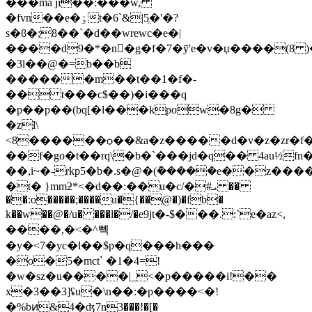
���ma ji�
�:���w,
�fvn��e�ٶt�6`&|5ֱ�'�?
s�ϐ�;8��`�d��wrewc�e�|
����d9�*�n�g�f�7�ȳ'e�v�џ����(8 )�
�3l��@�=b��b
������m��t��1�f�-
�� t���c$��)�i���q
�p��p��(bq[�l���kpow�8g�
�zl\
<8������ѻ��&a�z�����d�v�z�zr�f��ݿ*�
��
f�go�t��rq\�b�`���jd�q�� 4au½
��,i~�-rkp5�b�.s�@�(݇�����e��z���
�t� }mmƻ*<�d��:��u�c/�#ܝ ��
��:o�����;����u�{��@�)�fb�
k��w��@�/u� ���l�/�е9jt�-$���.:`e�az<,
����,�<�^뻭
�y�<7�yc�l��$p�q���h���
�o�5�mct` �1�4=!
�w�sz�u����|_<�p�����i!��
x�3��3]ʢu�\n��:�p����<�!
�%bͷ&4�ʤ7n3���!�[�