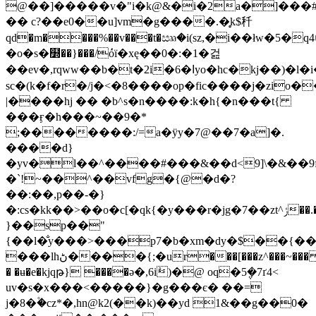
@��]�����v�"i�k@&�i�2a�]���
�� c?��e0��u]vm�g����.�̥k$䄭
qd�m����%��v���t�ඎ�i(sz,�i��łw�5�
�o�s�໽��}���/ٝόї�xę��0�:�1�걾
��ev�,rqww��b�t�2i�6�اyo�hc�kj��)�l�i�mn�g
sc�(k�f�r�/j�<�8����op�fic����j�zio�
|����hj �� �b^s�n����:k�h{�n���t{
���ӻ�h���~��9�*
;��������:/=a�ӱy�7@��7�a]�.
����d}
�yv�l��^����#���&��d<9]\�&��9f
�`!~��^��vfg�{@�d�?
��:��,p��-�}
�:cs�kk��>��o�c[�qk{�y���r�jg�7��zt^ݬ��.�7(��ֽ��v��r��@�[
}��sp��"
{��l�̐y���>���p7�b�xm�dy�$��{���
���lhڻ����{;�ur���[���z^���~���
� �ʉ�e�kjqթ} ����ə�,6iٛ)�@ oq�5݆�7ґ4<
uv�s�x���<�����}�g���є� ��=
j�8�۫�cz*�,hn@k2(��k)��yd 1&��g��0�