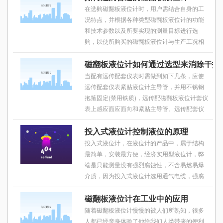
在选购磁翻板液位计时，用户需结合自身的工
况特点，并根据各种类型磁翻板液位计的功能
和技术参数以及所要实现的测量目标进行选
购，以使所购买的磁翻板液位计与生产工况相
匹配，且测量更准确。
磁翻板液位计如何通过选型来消除干扰
当配有远传配套仪表时需做到如下几条，应使
远传配套仪表紧贴液位计主导管，并用不锈钢
抱箍固定(禁用铁质)，远传配磁翻板液位计​套仪
表上感应面应面向和紧贴主导管。远传配套仪
表零位应与液位计零位指示处在同一水平线
投入式液位计控制液位的原理
上，远传配套仪表与显示仪表或工控机之间的
连线*好单独穿保护管敷设或用屏蔽二芯电缆敷
投入式液位计，在液位计的产品中，属于结构
设，接线盒进线孔敷设后，要求密封良好，以
最简单，安装最方便，经济实用型液位计，弊
免雨水，潮气等侵入而使远传配套仪表不能正
端是只能测量没有强烈腐蚀性，不含易燃易爆
常工浮子液位计作，接线盒在检修或调试完成
介质，因为投入式液位计选用通气电缆，强腐
后应及时盖上。
蚀性介质会对电缆造成腐蚀，易燃易爆介质对
磁翻板液位计在工业中的应用
于投入式液位计而言，不能做到防爆功能，易
随着磁翻板液位计慢慢的被人们所熟知，很多
人都已经亲身体验了他给我们人类带来的便利