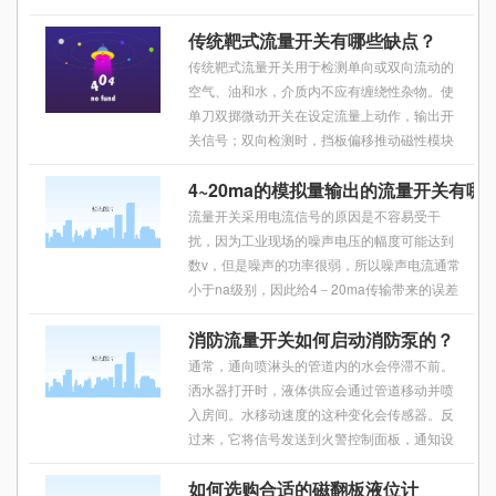
命而发生变化。随着使用时间的增加、老化程
传统靶式流量开关有哪些缺点？
度的加重，温度的波动和化学成分的变化将成
为影响油液饱和点的两个主要因素，化学成分
传统靶式流量开关用于检测单向或双向流动的
的变化是由于动态油路系统中化学反应产生了
空气、油和水，介质内不应有缠绕性杂物。使
新的物质所引起的。
单刀双掷微动开关在设定流量上动作，输出开
关信号；双向检测时，挡板偏移推动磁性模块
上移，驱动开关模块动作；靶流开关已使用很
4~20ma的模拟量输出的流量开关有哪
多年，价格非常低。
流量开关采用电流信号的原因是不容易受干
扰，因为工业现场的噪声电压的幅度可能达到
数v，但是噪声的功率很弱，所以噪声电流通常
小于na级别，因此给4－20ma传输带来的误差
非常小；电流源内阻趋于无穷大，导线电阻串
消防流量开关如何启动消防泵的？
联在回路中不影响精度，因此在普通双绞线上
可
通常，通向喷淋头的管道内的水会停滞不前。
洒水器打开时，液体供应会通过管道移动并喷
入房间。水移动速度的这种变化会传感器。反
过来，它将信号发送到火警控制面板，通知设
备(例如铃声)或两者。
如何选购合适的磁翻板液位计