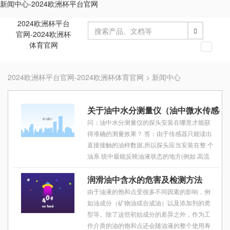
新闻中心-2024欧洲杯平台官网
2024欧洲杯平台
官网-2024欧洲杯
体育官网
切
换
导
2024欧洲杯平台官网-2024欧洲杯体育官网
>
新闻中心
航
关于油中水分测量仪（油中微水传感器
问：油中水分测量仪的探头安装在哪里才能获
得准确的测量效果？ 答：由于传感器只能读出
直接接触的油样数据,所以探头应当安装在整 个
油系 统中最能反映油液状态的地方(例如 高流
量供油管线或油箱回油管线)。 不能将探头安装
润滑油中含水的危害及检测方法
在可能有游离水沉降的油箱底 部及由
由于油液的饱和点受很多不同因素的影响，例
如油成分（矿物油或合成油）以及添加剂的类
型等。除了这些初始成分的差异之外，作为工
作介质的油的饱和点还会随油液的整个使用寿