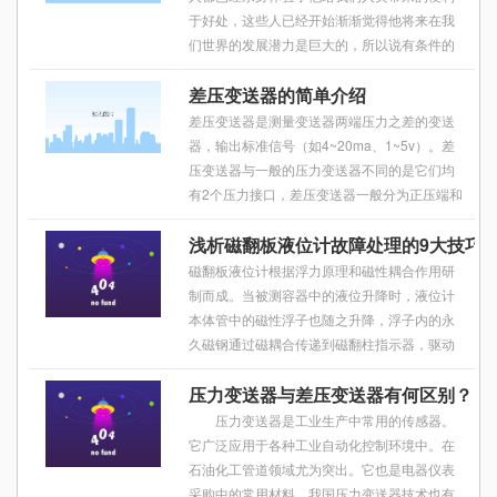
于好处，这些人已经开始渐渐觉得他将来在我
们世界的发展潜力是巨大的，所以说有条件的
人都开始忙碌着把自己家里不安全的玻璃管测
差压变送器的简单介绍
液计换成磁翻板的，但是想要换就不得不面临
差压变送器是测量变送器两端压力之差的变送
器，输出标准信号（如4~20ma、1~5v）。差
压变送器与一般的压力变送器不同的是它们均
有2个压力接口，差压变送器一般分为正压端和
负压端，一般情况下，差压变送器正压端的压
浅析磁翻板液位计故障处理的9大技巧
力应大于负压段压力才能测量。
磁翻板液位计根据浮力原理和磁性耦合作用研
制而成。当被测容器中的液位升降时，液位计
本体管中的磁性浮子也随之升降，浮子内的永
久磁钢通过磁耦合传递到磁翻柱指示器，驱动
红、白翻柱翻转180°，当液位上升时翻柱由白
压力变送器与差压变送器有何区别？
色转变为红色，当液位下降时翻柱由红色转
压力变送器是工业生产中常用的传感器。
它广泛应用于各种工业自动化控制环境中。在
石油化工管道领域尤为突出。它也是电器仪表
采购中的常用材料。我国压力变送器技术也有