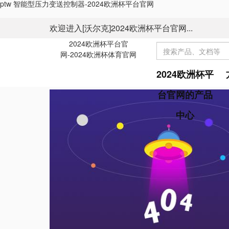
ptw 智能型压力变送控制器-2024欧洲杯平台官网
欢迎进入[沃尔克]2024欧洲杯平台官网...
2024欧洲杯平台官
网-2024欧洲杯体育官网
2024欧洲杯平
台官网的产品
中心