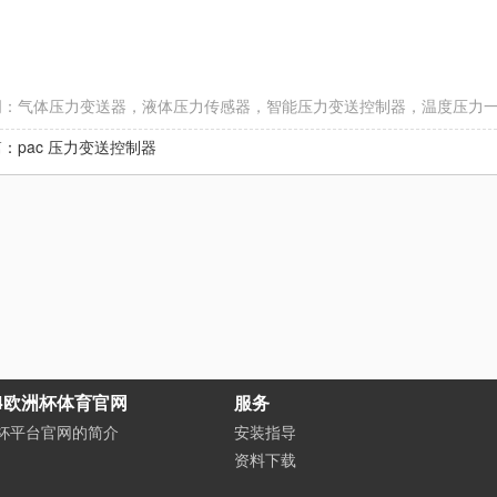
词：气体压力变送器，液体压力传感器，智能压力变送控制器，温度压力
：pac 压力变送控制器
24欧洲杯体育官网
服务
洲杯平台官网的简介
安装指导
资料下载