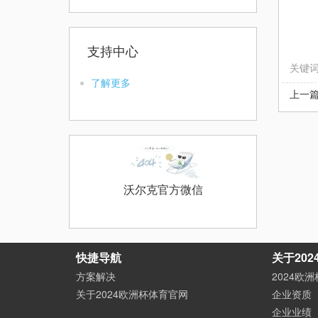
支持中心
关键
了解更多
上一篇
沃尔克官方微信
快捷导航
关于20
方案解决
2024欧
关于2024欧洲杯体育官网
企业资质
企业业绩