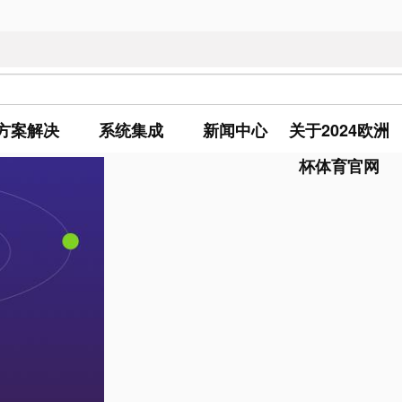
方案解决
系统集成
新闻中心
关于2024欧洲
杯体育官网