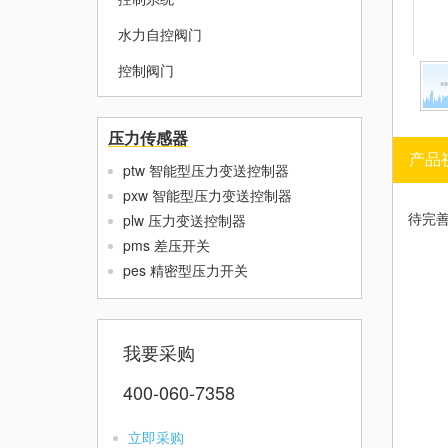
水力自控阀门
控制阀门
压力传感器
产品
ptw 智能型压力变送控制器
pxw 智能型压力变送控制器
待完善
plw 压力变送控制器
pms 差压开关
pes 精密型压力开关
我要采购
400-060-7358
立即采购