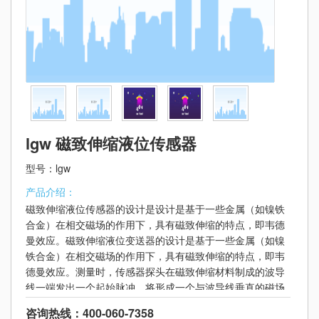
lgw 磁致伸缩液位传感器
型号：lgw
产品介绍：
磁致伸缩液位传感器的设计是设计是基于一些金属（如镍铁
合金）在相交磁场的作用下，具有磁致伸缩的特点，即韦德
曼效应。磁致伸缩液位变送器的设计是基于一些金属（如镍
铁合金）在相交磁场的作用下，具有磁致伸缩的特点，即韦
德曼效应。测量时，传感器探头在磁致伸缩材料制成的波导
线一端发出一个起始脉冲，将形成一个与波导线垂直的磁场
（如下图所示），磁场以光速随脉冲电流沿波导线传播，磁
咨询热线：400-060-7358
场遇到套在波导线外的磁环所产生的磁场时，产生相交磁