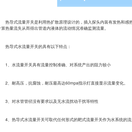
热导式流量开关是利用热扩散原理设计的，插入探头内装有发热和感热
计算热量流失从而得出管道内液体的流动情况准确监测流量。
热导式水流量开关的具有以下特点：
1、水流量开关具有流量控制准确、对系统产出的阻力较小
2、耐高压，抗腐蚀，耐压最高达60mpa指示灯直接显示流量变化。
3、对水管管径没有要求以及无水流扰动干扰等特性
4、热导式水流量开关可取代任何形式的靶式流量开关作为水系统的流