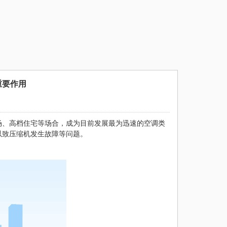
重要作用
、高档住宅等场合，成为目前发展最为迅速的空调类
以致压缩机发生故障等问题。