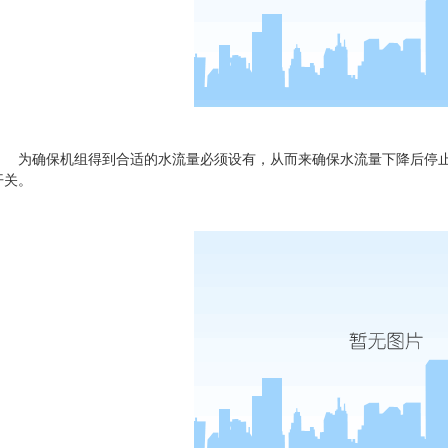
为确保机组得到合适的水流量必须设有，从而来确保水流量下降后停止
开关。