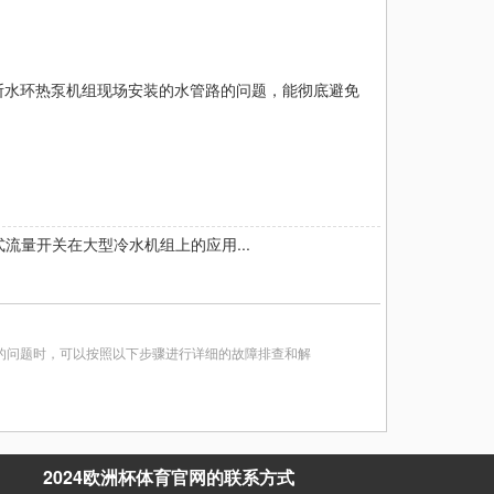
水环热泵机组现场安装的水管路的问题，能彻底避免
流量开关在大型冷水机组上的应用...
的问题时，可以按照以下步骤进行详细的故障排查和解
2024欧洲杯体育官网的联系方式