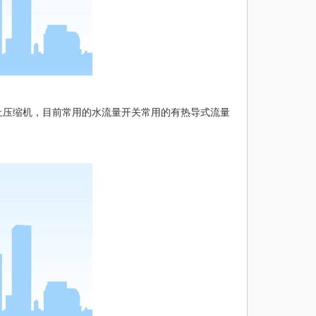
压缩机，目前常用的水流量开关常用的有热导式流量