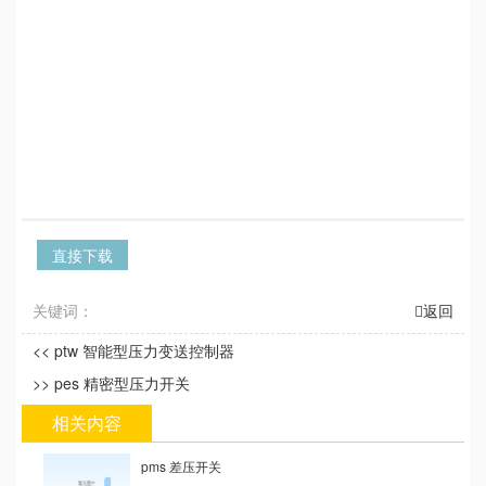
直接下载
关键词：
返回
<< ptw 智能型压力变送控制器
>> pes 精密型压力开关
相关内容
pms 差压开关