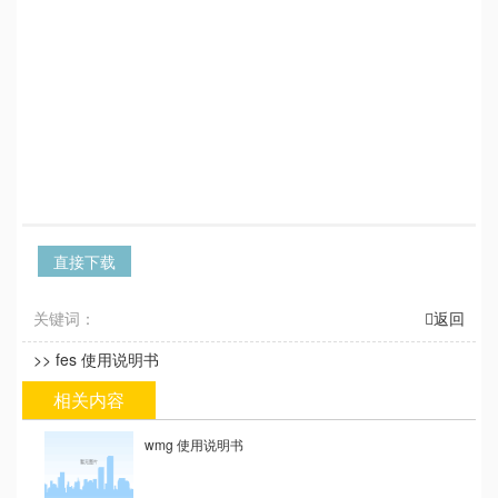
直接下载
关键词：
返回
>> fes 使用说明书
相关内容
wmg 使用说明书