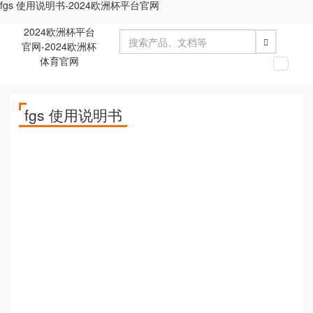
fgs 使用说明书-2024欧洲杯平台官网
2024欧洲杯平台
官网-2024欧洲杯
体育官网
切
换
导
fgs 使用说明书
航