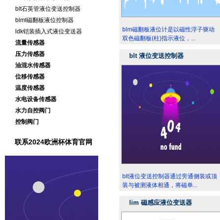
blt石英管液位变送控制器
blmt磁翻板液位控制器
blm磁翻板液位计是以磁性浮子驱动
ldk铠装插入式液位变送器
双色磁翻板(柱)指示液位，...
流量传感器
压力传感器
blt 液位变送控制器
油混水传感器
位移传感器
温度传感器
水电设备传感器
水力自控阀门
控制阀门
联系2024欧洲杯体育官网
blt液位变送控制器通过旁通侧装或顶
装与被测液体相通，将磁单...
lim 磁感应液位变送器