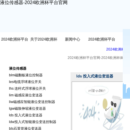
液位传感器-2024欧洲杯平台官网
2024欧洲杯平台
关于2024欧洲杯
新闻中心
2024欧洲杯平台
方
2024欧洲杯平
官网-2024欧洲杯
体育官网
官网的产品中心
2024欧洲杯平台官网-2024欧洲杯体育
2024欧洲杯平台官网的产品
体育官网
液位传感器
中心
blm磁翻板液位控制器
lds 投入式液位变送器
les电缆浮球液位开关
lhs 连杆式浮球液位开关
lim 磁感应液位变送器
liw磁感应智能液位变送控制器
lgw磁致伸缩液位变送器
lds 投入式液位变送器
ldw投入式智能液位变送控制器
bls石英管液位变送器