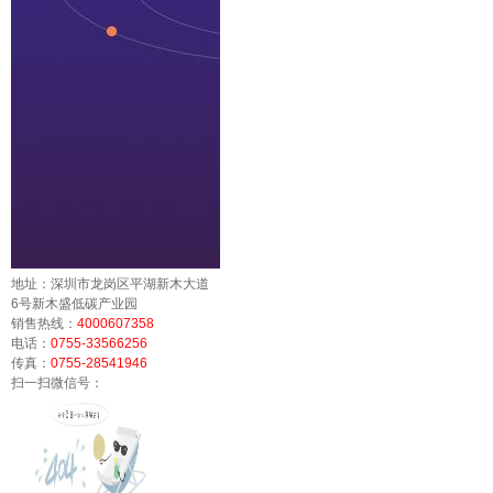
地址：深圳市龙岗区平湖新木大道
6号新木盛低碳产业园
销售热线：
4000607358
电话：
0755-33566256
传真：
0755-28541946
扫一扫微信号：