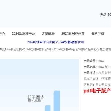
产品搜
中心
2024欧洲杯平台
方案解决
2024欧洲杯体育
资料下载
2024欧洲杯平台官网-2024欧洲杯体育官网
官网的产品中心
官网的人才招聘
24欧洲杯平台官网-2024欧洲杯体育官网
»
2024欧洲杯平台官网的产品中心
»
压力传
产品编号：
paw
产品名称：
paw 压
产品描述：
将压力变
同样功能外，还可通
意整定的压力开关接
pdf电子版