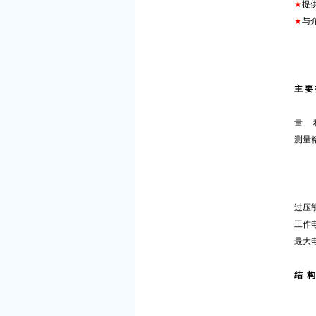
★
提
★
与
主 要
量 程:
测量精
温度影
稳定性
重复性
过压
工作电压
最大电
结 构