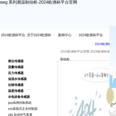
swg 系列测温制动柜-2024欧洲杯平台官网
2024欧洲杯平台
关于2024欧洲杯
新闻中心
2024欧洲杯平台
方
2024欧洲杯平
官网-2024欧洲杯
体育官网
官网的产品中心
2024欧洲杯平台官网-2024欧洲杯体育
2024欧洲杯平台官网的产品
制动柜
体育官网
液位传感器
中心
流量传感器
压力传感器
油混水传感器
位移传感器
温度传感器
水电设备传感器
gsy风闸控制系统
zxs直线式主令控制器
zds 自动补气装置