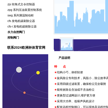
zjs 转角式主令控制器
zpg 系列压油装置控制系统
swg 系列测温制动柜
cfs 发电机碳刷除尘器
cfs-i 发电机碳刷除尘器
水力自控阀门
控制阀门
联系2024欧洲杯体育官网
产品说明
特 点
★
结构小巧，体积轻便
★
旋风除尘专利技术，风阻小，除尘效率
★
采用四级过滤装置，确保粉尘完全吸附
★
能有效除去含油或不含油粉尘
★
更换型过滤网设计,维护更方便
★
采用大功率、低噪声风机设计
★
配有远程控制接口，可以现地及远程控