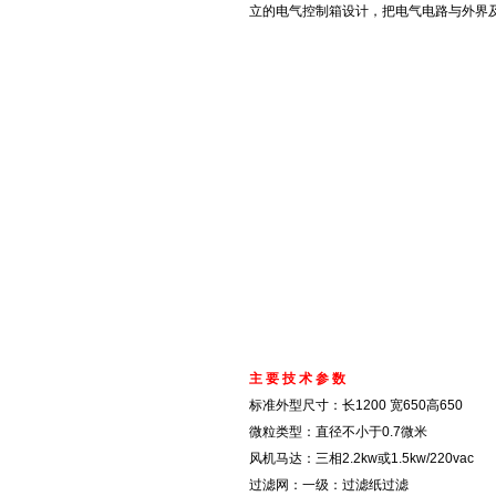
立的电气控制箱设计，把电气电路与外界
主 要 技 术 参 数
标准外型尺寸：长1200 宽650高650
微粒类型：直径不小于0.7微米
风机马达：三相2.2kw或1.5kw/220vac
过滤网：一级：过滤纸过滤