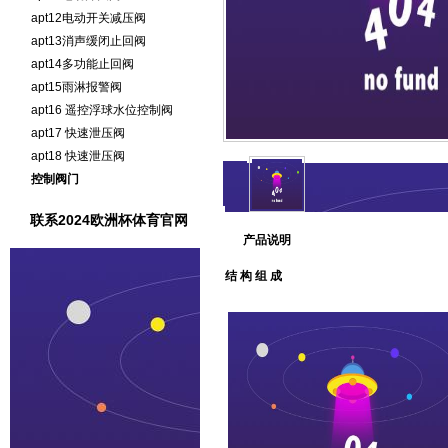
apt12电动开关减压阀
apt13消声缓闭止回阀
apt14多功能止回阀
apt15雨淋报警阀
apt16 遥控浮球水位控制阀
apt17 快速泄压阀
apt18 快速泄压阀
控制阀门
联系2024欧洲杯体育官网
产品说明
结 构 组 成