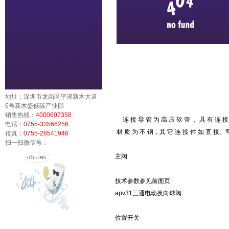
地址：深圳市龙岗区平湖新木大道
6号新木盛低碳产业园
销售热线：
4000607358
连 接 导 管 为 高 压 软 管 ， 具 有 连 
电话：
0755-33566256
材 质 为 不 钢，其 它 连 接 件 如 直 接、弯
传真：
0755-28541946
扫一扫微信号：
主阀
技术参数参见前面页
apv31三通电动换向球阀
位置开关