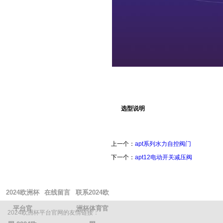
选型说明
上一个：
apt系列水力自控阀门
下一个：
apt12电动开关减压阀
2024欧洲杯
在线留言
联系2024欧
平台官
洲杯体育官
2024欧洲杯平台官网的友情链接：