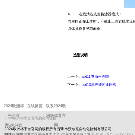
4.
在线清洗或更换滤器模式：
当主阀正在工作时，不截止上游管线水流
具体操作参见前面页。
选型说明
上一个：
apt11电动开关阀
下一个：
apt13消声缓闭止回阀
2024欧洲杯
在线留言
联系2024欧
平台官
洲杯体育官
2024欧洲杯平台官网的友情链接：
网-2024欧
网
2024欧洲杯平台官网的版权所有 深圳市沃尔克自动化控制有限公司
地址：
深圳市龙岗区平湖新木大道6号新木盛低碳产业园
电话：0755-28511682 传
洲杯体育官