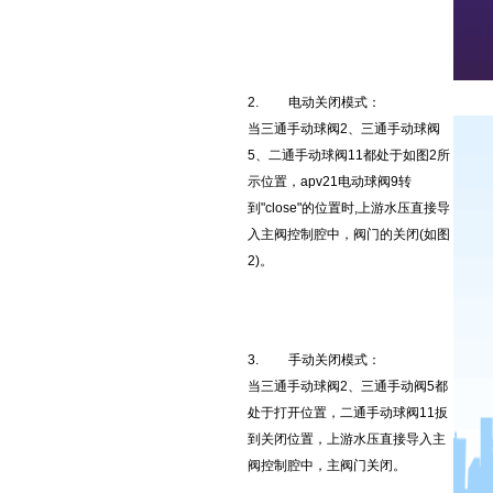
2.
电动关闭模式：
当三通手动球阀2、三通手动球阀
5、二通手动球阀11都处于如图2所
示位置，apv21电动球阀9转
到"close"的位置时,上游水压直接导
入主阀控制腔中，阀门的关闭(如图
2)。
3.
手动关闭模式：
当三通手动球阀2、三通手动阀5都
处于打开位置，二通手动球阀11扳
到关闭位置，上游水压直接导入主
阀控制腔中，主阀门关闭。