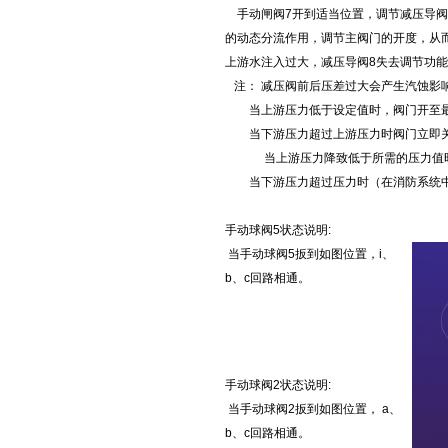
手动闸阀7开到适当位置，调节减压导阀
的动态分流作用，调节主阀门的开度，从
上游水注入过大，减压导阀8失去调节功能
注： 减压阀前后压差过大会产生汽蚀影
当上游压力低于设定值时，阀门开至
当下游压力超过上游压力时阀门立即
当上游压力降致低于所需的压力值时
当下游压力超过压力时（在消防系统中
手动球阀5状态说明:
当手动球阀5扳到如图位置，i、
b、c回路相通。
手动球阀2状态说明:
当手动球阀2扳到如图位置， a、
b、c回路相通。