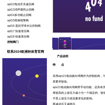
apt12电动开关减压阀
apt13消声缓闭止回阀
apt14多功能止回阀
apt15雨淋报警阀
apt16 遥控浮球水位控制阀
apt17 快速泄压阀
apt18 快速泄压阀
控制阀门
联系2024欧洲杯体育官网
产品说明
特 点
采用apv21电动换向球阀作为控制机构
质要求较低。
apv21电动换向球阀带手动功能，还具
将较高的上游压力减小为一个稳定的、较
不受上游压力或流量变化的影响。
既减动压又减静压。