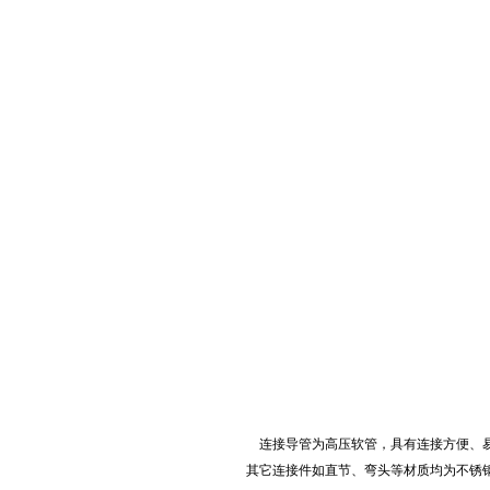
连接导管为高压软管，具有连接方便、易
其它连接件如直节、弯头等材质均为不锈