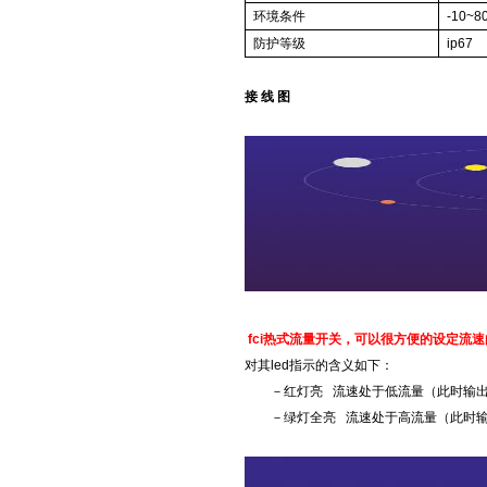
环境条件
-10~8
防护等级
ip67
接 线 图
fci热式流量开关，可以很方便的设定流
对其led指示的含义如下：
－红灯亮 流速处于低流量（此时输出
－绿灯全亮 流速处于高流量（此时输出