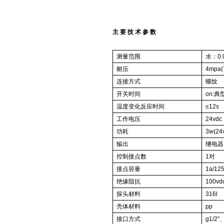
主 要 技 术 参 数
测量范围
水：0.0
耐压
4mpa
连接方式
螺纹
开关时间
on:典
温度变化反应时间
≤12s
工作电压
24vdc
功耗
3w(24v
输出
继电器
控制接点数
1对
接点容量
1a/12
绝缘阻抗
100v
探头材料
316l
壳体材料
pp
接口方式
g1/2