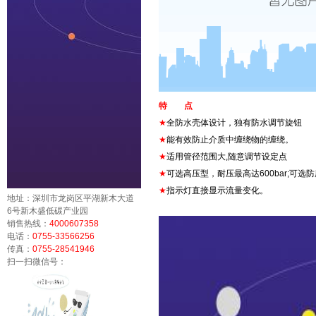
特 点
★
全防水壳体设计，独有防水调节旋钮
★
能有效防止介质中缠绕物的缠绕。
★
适用管径范围大,随意调节设定点
★
可选高压型，耐压最高达600bar;可选
★
指示灯直接显示流量变化。
地址：深圳市龙岗区平湖新木大道
6号新木盛低碳产业园
销售热线：
4000607358
电话：
0755-33566256
传真：
0755-28541946
扫一扫微信号：