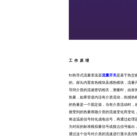
工 作 原 理
fci热导式流量变送器
流量开关
是基于热交
的。探头内置发热模块及感热模块，流量
导同介质的流速密切相关，测量时，由发
热量，如果管道内没有介质流动，则感热
的热量是一个固定值，当有介质流动时，
接受到的热量将随介质的流速变化而变化
将这温差信号转化成电信号，再通过处理
为对应的标准模拟量信号或接点信号输出
通过这个信号对介质的流速进行显示及控