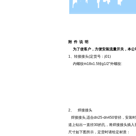
附 件 说 明
为了使客户，方便安装流量开关，本公
1、转接接头(定货号：j01)
内螺纹m18x1.5转g1/2"外螺纹:
2、
焊接接头
焊接接头,适合dn25-dn450管径，安
道上钻出一直径30的孔，将焊接接头插入
尺寸如下图所示，定货时请给定材质：