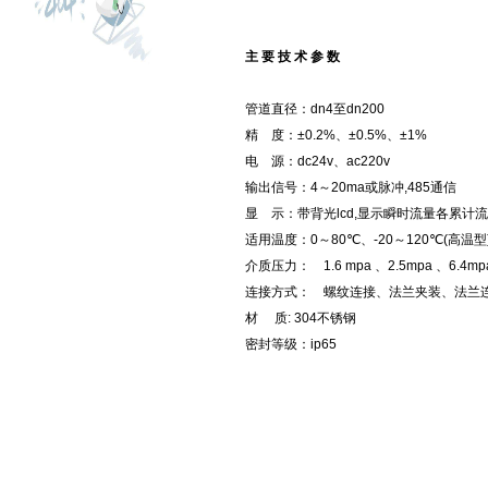
主 要 技 术 参 数
管道直径：dn4至dn200
精 度：±0.2%、±0.5%、±1%
电 源：dc24v、ac220v
输出信号：4～20ma或脉冲,485通信
显 示：带背光lcd,显示瞬时流量各累计
适用温度：0～80℃、-20～120℃(高温型
介质压力： 1.6 mpa 、2.5mpa 、6.4mp
连接方式： 螺纹连接、法兰夹装、法兰
材 质: 304不锈钢
密封等级：ip65