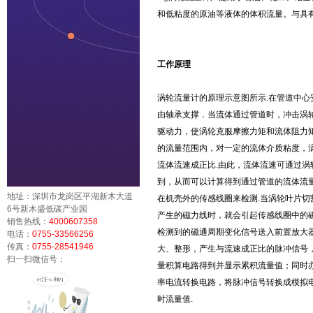
和低粘度的原油等液体的体积流量。与具
工作原理
涡轮流量计的原理示意图所示.在管道中心
由轴承支撑．当流体通过管道时，冲击涡
驱动力，使涡轮克服摩擦力矩和流体阻力矩
的流量范围内，对一定的流体介质粘度，
流体流速成正比.由此，流体流速可通过涡
到，从而可以计算得到通过管道的流体流量
地址：深圳市龙岗区平湖新木大道
在机壳外的传感线圈来检测.当涡轮叶片切
6号新木盛低碳产业园
产生的磁力线时，就会引起传感线圈中的磁
销售热线：
4000607358
检测到的磁通周期变化信号送入前置放大
电话：
0755-33566256
传真：
0755-28541946
大、整形，产生与流速成正比的脉冲信号
扫一扫微信号：
量积算电路得到并显示累积流量值；同时
率电流转换电路，将脉冲信号转换成模拟
时流量值.