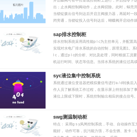
开启蝶阀可在中控室或控制柜上进行，开启指令下
出；止水阀控制阀动作，止水阀切除。此时，蜗壳
当锁锭拨出信号到达后开启主阀接力器，再延时一
闭旁通，当锁锭投入信号到达后，蝴蝶阀开启动作
蝶阀开启动作。
sap排水控制柜
排水控制系统采用高性能p l c为主控单元，并配
实现对水电厂排水系统的自动控制，原理见图1。系
l c，通过p l c的分析、对比及处理，同时根据
机运行时间、状态等信息。当排水系统的液位过高
syc液位集中控制系统
系统通过液位变送器把模拟量信号进行a / d转换后入送
作人员了解系统工作过程，在显示屏上特别添加了
液位上限或下限时，系统控制输出相应的接点信号
swg测温制动柜
特点： 采用g s y风闸控制系统，手动、自动操
能好， 动作可靠，抗污能力强，不会生锈、发卡；