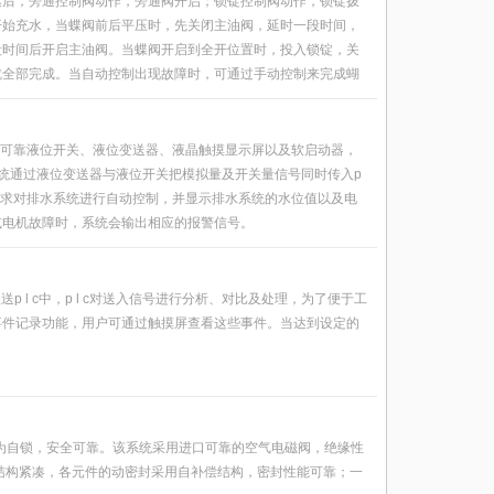
达后，旁通控制阀动作，旁通阀开启；锁锭控制阀动作，锁锭拨
开始充水，当蝶阀前后平压时，先关闭主油阀，延时一段时间，
段时间后开启主油阀。当蝶阀开启到全开位置时，投入锁锭，关
就全部完成。当自动控制出现故障时，可通过手动控制来完成蝴
置高可靠液位开关、液位变送器、液晶触摸显示屏以及软启动器，
统通过液位变送器与液位开关把模拟量及开关量信号同时传入p
工况要求对排水系统进行自动控制，并显示排水系统的水位值以及电
或电机故障时，系统会输出相应的报警信号。
p l c中，p l c对送入信号进行分析、对比及处理，为了便于工
事件记录功能，用户可通过触摸屏查看这些事件。当达到设定的
。
作互为自锁，安全可靠。该系统采用进口可靠的空气电磁阀，绝缘性
结构紧凑，各元件的动密封采用自补偿结构，密封性能可靠；一