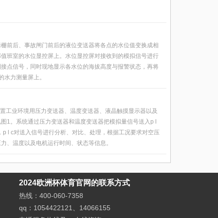
污栅前后、事故闸门前后的液位变送器将各点的水位值变换成相
部值班室的水位显控屏上。水位显控屏对接收到的模拟信号进行
制接点信号，同时现地显示各水位的海拔高度与报警状态，再将
控室的水力测量屏上。
，配置工业环境用压力变送器、温度变送器、液晶触摸显示器以及
图1。系统通过压力变送器和温度变送器把模拟量信号送入p l
c，p l c对送入信号进行分析、对比、处理，根据工况要求对空压
压力、温度以及电机运行时间、状态等信息。
2024欧洲杯体育官网的联系方式
热线：400-060-7358
qq：1054422121、14066155