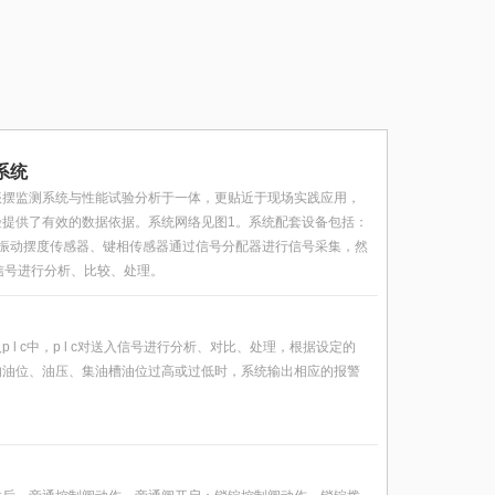
系统
振摆监测系统与性能试验分析于一体，更贴近于现场实践应用，
提供了有效的数据依据。系统网络见图1。系统配套设备包括：
振动摆度传感器、键相传感器通过信号分配器进行信号采集，然
对信号进行分析、比较、处理。
l c中，p l c对送入信号进行分析、对比、处理，根据设定的
的油位、油压、集油槽油位过高或过低时，系统输出相应的报警