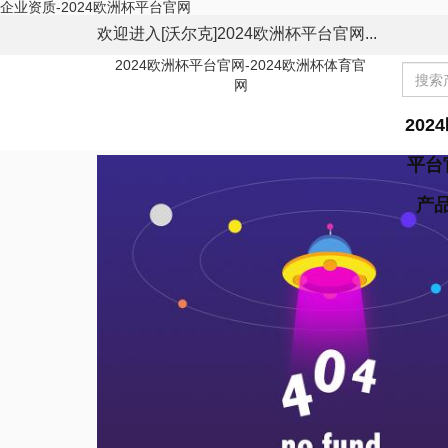
企业资质-2024欧洲杯平台官网
欢迎进入[沃尔克]2024欧洲杯平台官网...
2024欧洲杯平台官网-2024欧洲杯体育官
网
202
平台
产