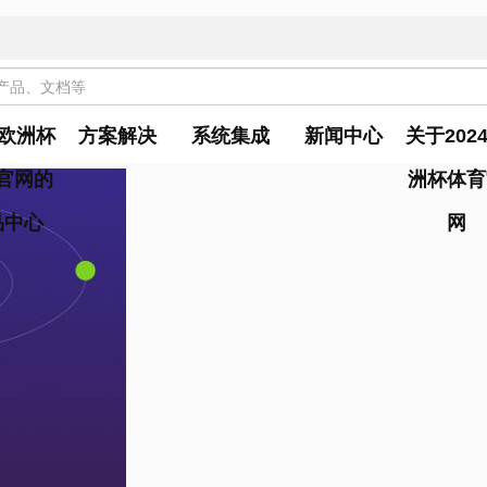
4欧洲杯
方案解决
系统集成
新闻中心
关于202
官网的
洲杯体育
品中心
网