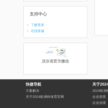
支持中心
了解更多
在线客服
沃尔克官方微信
快捷导航
关于20
方案解决
2024欧
关于2024欧洲杯体育官网
企业资质
企业业绩