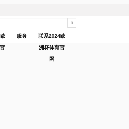
4欧
服务
联系2024欧
官
洲杯体育官
网