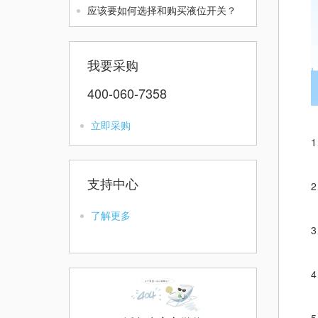
应该要如何选择和购买液位开关？
我要采购
400-060-7358
立即采购
支持中心
了解更多