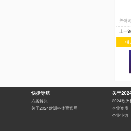
关键
上一篇
相
快捷导航
关于20
方案解决
2024欧
关于2024欧洲杯体育官网
企业资质
企业业绩