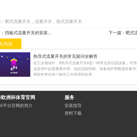
词：靶式流量开关，流量开关，热式流量开关
：挡板式流量开关的安装...
下一篇：靶式流
关内容
热导式流量开关的常见疑问全解答
在工业领域中，#热导式流量开关#是一种常见的仪器设备，可
业应用中起着重要作用，包括流程控制、设备保护和数据采集等
帮助您更好地了解其工作原理和应用。
24欧洲杯体育官网
服务
洲杯平台官网的简介
安装指导
资料下载