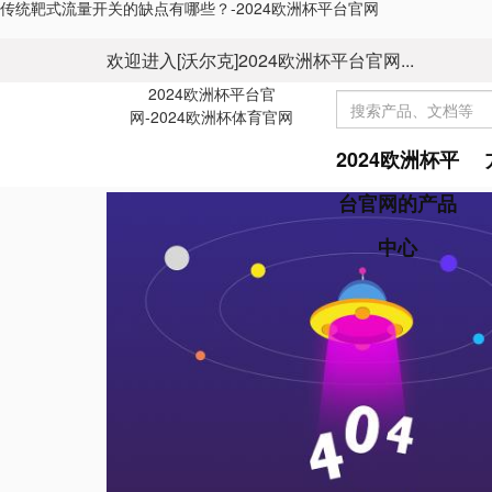
传统靶式流量开关的缺点有哪些？-2024欧洲杯平台官网
欢迎进入[沃尔克]2024欧洲杯平台官网...
2024欧洲杯平台官
网-2024欧洲杯体育官网
2024欧洲杯平
台官网的产品
中心