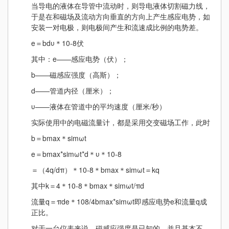
当导电的液体在导管中流动时，则导电液体切割磁力线，
于是在和磁场及流动方向垂直的方向上产生感应电势，如
安装一对电极，则电极间产生和流速成比例的电势差。
e＝bdυ＊10-8伏
其中：e——感应电势（伏）；
b——磁感应强度（高斯）；
d——管道内径（厘米）；
υ——液体在管道中的平均速度（厘米/秒）
实际使用中的电磁流量计，都是采用交变磁场工作，此时
b＝bmax＊simωt
e＝bmax*simωt*d＊υ＊10-8
＝（4q/dπ）＊10-8＊bmax＊simωt＝kq
其中k＝4＊10-8＊bmax＊simωt/πd
流量q＝πde＊108/4bmax*simωt即感应电势e和流量q成
正比。
对于一台仪表来说，磁感应强度是已知的，并且基本不