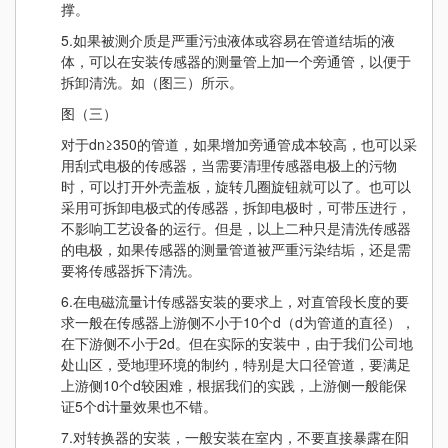
撑。
5.如果被测介质是严重污浊液体或容易在管道结垢的液
体，可以在安装传感器的测量管上加一个旁通管，以便于
拆卸清洗。如（图三）所示。
图（三）
对于dn≥350的管道，如果增加旁通管成本较高，也可以采
用刮式电极的传感器，当需要清理传感器电极上的污物
时，可以打开外壳盖板，旋转几圈旋钮就可以了。也可以
采用可拆卸电极式的传感器，拆卸电极时，可带压进行，
不影响工艺设备的运行。但是，以上二种只是清洗传感器
的电极，如果传感器的测量管道被严重污染结垢，还是需
要将传感器拆下清洗。
6.在电磁流量计传感器安装的要求上，对直管段长度的要
求一般在传感器上游侧不小于10个d（d为管道的直径），
在下游侧不小于2d。但在实际的安装中，由于我们公司地
处山区，受地理环境的制约，特别是大口径管道，要满足
上游侧10个d较困难，根据我们的实践，上游侧一般能保
证5个d计量效果也不错。
7.对转换器的安装，一般安装在室内，不要直接暴露在阳