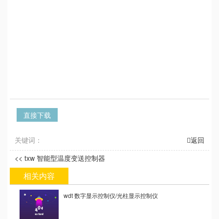
直接下载
关键词：
返回
<< txw 智能型温度变送控制器
相关内容
wdt 数字显示控制仪/光柱显示控制仪